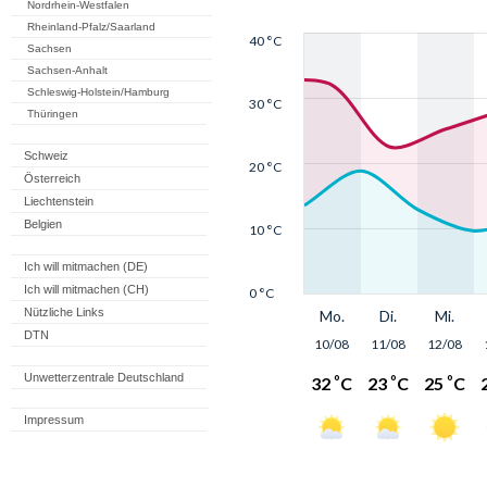
Nordrhein-Westfalen
Rheinland-Pfalz/Saarland
Sachsen
Sachsen-Anhalt
Schleswig-Holstein/Hamburg
Thüringen
Schweiz
Österreich
Liechtenstein
Belgien
Ich will mitmachen (DE)
Ich will mitmachen (CH)
Nützliche Links
DTN
Unwetterzentrale Deutschland
Impressum