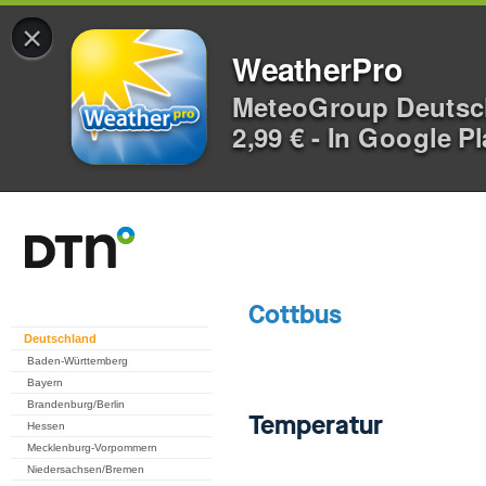
×
WeatherPro
MeteoGroup Deuts
2,99 € - In Google P
Deutschland
Baden-Württemberg
Bayern
Brandenburg/Berlin
Hessen
Mecklenburg-Vorpommern
Niedersachsen/Bremen