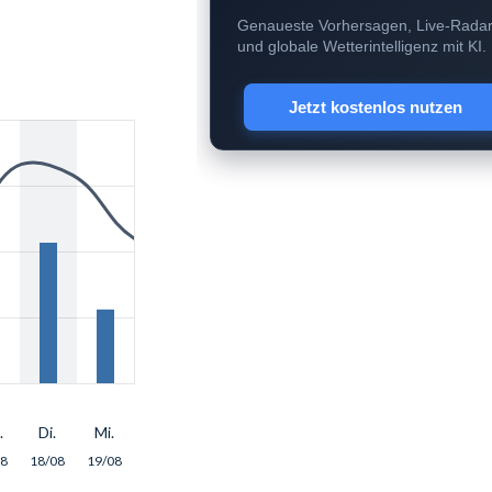
Genaueste Vorhersagen, Live-Rada
und globale Wetterintelligenz mit KI.
Jetzt kostenlos nutzen