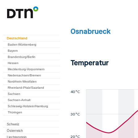
Deutschland
Baden-Württemberg
Bayern
Brandenburg/Berlin
Hessen
Mecklenburg-Vorpommern
Niedersachsen/Bremen
Nordrhein-Westfalen
Rheinland-Pfalz/Saarland
Sachsen
Sachsen-Anhalt
Schleswig-Holstein/Hamburg
Thüringen
Schweiz
Österreich
Liechtenstein