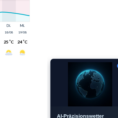
AI-Präzisionswetter