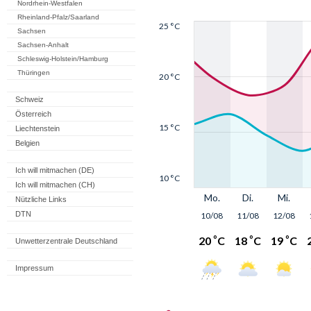
Nordrhein-Westfalen
Rheinland-Pfalz/Saarland
Sachsen
Sachsen-Anhalt
Schleswig-Holstein/Hamburg
Thüringen
Schweiz
Österreich
Liechtenstein
Belgien
Ich will mitmachen (DE)
Ich will mitmachen (CH)
Nützliche Links
DTN
Unwetterzentrale Deutschland
Impressum