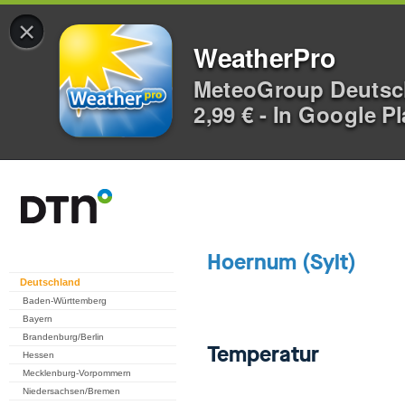
×
WeatherPro
MeteoGroup Deuts
2,99 € - In Google P
Deutschland
Baden-Württemberg
Bayern
Brandenburg/Berlin
Hessen
Mecklenburg-Vorpommern
Niedersachsen/Bremen