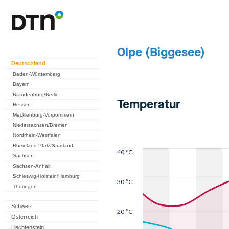
Deutschland
Baden-Württemberg
Bayern
Brandenburg/Berlin
Hessen
Mecklenburg-Vorpommern
Niedersachsen/Bremen
Nordrhein-Westfalen
Rheinland-Pfalz/Saarland
Sachsen
Sachsen-Anhalt
Schleswig-Holstein/Hamburg
Thüringen
Schweiz
Österreich
Liechtenstein