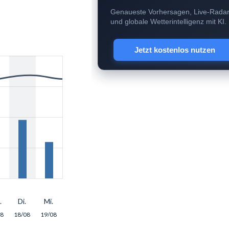
Genaueste Vorhersagen, Live-Rada
und globale Wetterintelligenz mit KI.
Jetzt kostenlos nutzen