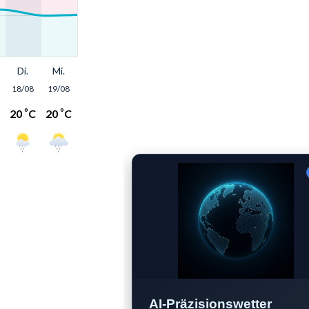
AI-Präzisionswetter