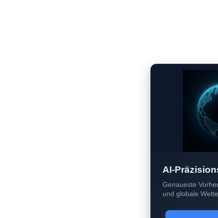
AI-Präzision
Genaueste Vorher
und globale Wetter