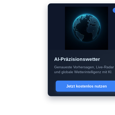
AI-Präzisionswetter
Genaueste Vorhersagen, Live-Radar
und globale Wetterintelligenz mit KI.
Jetzt kostenlos nutzen