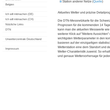
Station anderer Netze (
Quelle
)
Belgien
Aktuelles Wetter und präzise Detailpro
Ich will mitmachen (DE)
Ich will mitmachen (CH)
Die DTN-Messnetzkarte für die Schweiz
Nützliche Links
Prognosen für die kommenden 14 Tage. 
kann man die aktuellen Messwerte wie
DTN
weiterer Klick auf "Weitere Aussichten"
wichtigsten Wetterparameter in den 
Unwetterzentrale Deutschland
basieren auf der einzigartigen statisti
Wetterstation eine dem Standort und 
Impressum
Wetter-Charakteristik zuweist. So erhal
und genaue Wettervorhersage für jeden