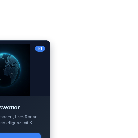
KI
swetter
sagen, Live-Radar
intelligenz mit KI.