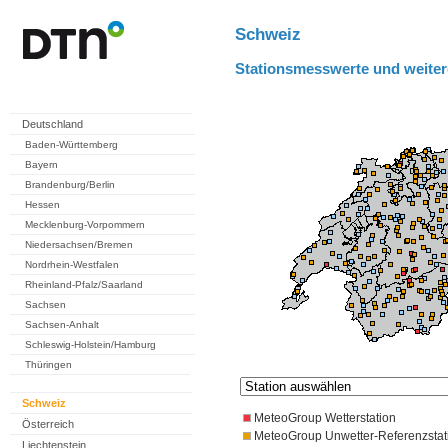
Schweiz
Stationsmesswerte und weiter
Deutschland
Baden-Württemberg
Bayern
Brandenburg/Berlin
Hessen
Mecklenburg-Vorpommern
Niedersachsen/Bremen
Nordrhein-Westfalen
Rheinland-Pfalz/Saarland
Sachsen
Sachsen-Anhalt
Schleswig-Holstein/Hamburg
Thüringen
Schweiz
MeteoGroup Wetterstation
Österreich
MeteoGroup Unwetter-Referenzstat
Liechtenstein