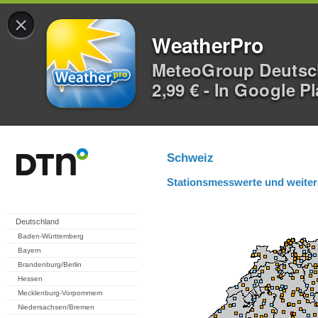
×
WeatherPro
MeteoGroup Deuts
2,99 € - In Google P
Schweiz
Stationsmesswerte und weiter
Deutschland
Baden-Württemberg
Bayern
Brandenburg/Berlin
Hessen
Mecklenburg-Vorpommern
Niedersachsen/Bremen