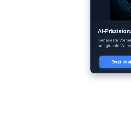
AI-Präzision
Genaueste Vorher
und globale Wetter
Jetzt kos