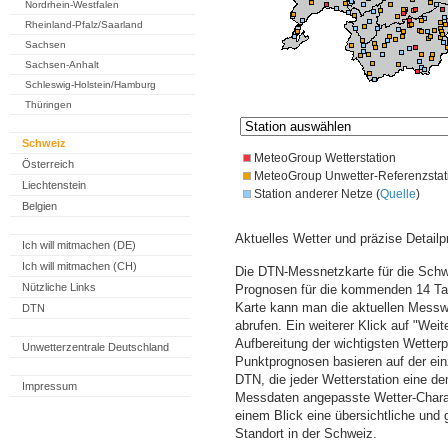
Nordrhein-Westfalen
Rheinland-Pfalz/Saarland
Sachsen
Sachsen-Anhalt
Schleswig-Holstein/Hamburg
Thüringen
Schweiz
MeteoGroup Wetterstation
Österreich
MeteoGroup Unwetter-Referenzstat
Liechtenstein
Station anderer Netze (
Quelle
)
Belgien
Aktuelles Wetter und präzise Detailp
Ich will mitmachen (DE)
Ich will mitmachen (CH)
Die DTN-Messnetzkarte für die Schwe
Nützliche Links
Prognosen für die kommenden 14 Tag
Karte kann man die aktuellen Messw
DTN
abrufen. Ein weiterer Klick auf "Wei
Aufbereitung der wichtigsten Wette
Unwetterzentrale Deutschland
Punktprognosen basieren auf der einz
DTN, die jeder Wetterstation eine d
Impressum
Messdaten angepasste Wetter-Charakt
einem Blick eine übersichtliche und
Standort in der Schweiz.