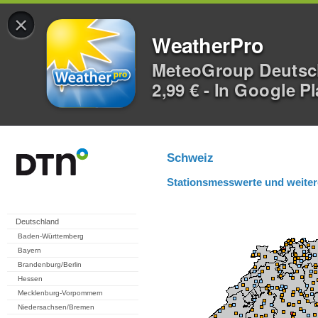
×
WeatherPro
MeteoGroup Deuts
2,99 € - In Google P
Schweiz
Stationsmesswerte und weiter
Deutschland
Baden-Württemberg
Bayern
Brandenburg/Berlin
Hessen
Mecklenburg-Vorpommern
Niedersachsen/Bremen