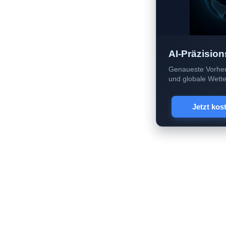
AI-Präzision
Genaueste Vorher
und globale Wetter
Jetzt kos