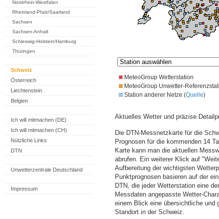
Nordrhein-Westfalen
Rheinland-Pfalz/Saarland
Sachsen
Sachsen-Anhalt
Schleswig-Holstein/Hamburg
Thüringen
Schweiz
MeteoGroup Wetterstation
Österreich
MeteoGroup Unwetter-Referenzstat
Liechtenstein
Station anderer Netze (
Quelle
)
Belgien
Aktuelles Wetter und präzise Detailp
Ich will mitmachen (DE)
Ich will mitmachen (CH)
Die DTN-Messnetzkarte für die Schwe
Nützliche Links
Prognosen für die kommenden 14 Tag
Karte kann man die aktuellen Messw
DTN
abrufen. Ein weiterer Klick auf "Wei
Aufbereitung der wichtigsten Wette
Unwetterzentrale Deutschland
Punktprognosen basieren auf der einz
DTN, die jeder Wetterstation eine d
Impressum
Messdaten angepasste Wetter-Charakt
einem Blick eine übersichtliche und
Standort in der Schweiz.