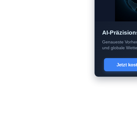
AI-Präzision
Genaueste Vorher
und globale Wetter
Jetzt kos