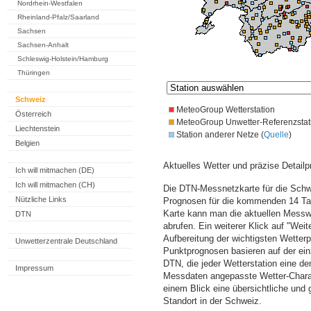
Nordrhein-Westfalen
Rheinland-Pfalz/Saarland
Sachsen
Sachsen-Anhalt
Schleswig-Holstein/Hamburg
Thüringen
Schweiz
MeteoGroup Wetterstation
Österreich
MeteoGroup Unwetter-Referenzstat
Liechtenstein
Station anderer Netze (
Quelle
)
Belgien
Aktuelles Wetter und präzise Detailp
Ich will mitmachen (DE)
Ich will mitmachen (CH)
Die DTN-Messnetzkarte für die Schwe
Nützliche Links
Prognosen für die kommenden 14 Tag
Karte kann man die aktuellen Messw
DTN
abrufen. Ein weiterer Klick auf "Wei
Aufbereitung der wichtigsten Wette
Unwetterzentrale Deutschland
Punktprognosen basieren auf der einz
DTN, die jeder Wetterstation eine d
Impressum
Messdaten angepasste Wetter-Charakt
einem Blick eine übersichtliche und
Standort in der Schweiz.