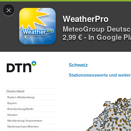
×
WeatherPro
MeteoGroup Deuts
2,99 € - In Google P
Schweiz
Stationsmesswerte und weiter
Deutschland
Baden-Württemberg
Bayern
Brandenburg/Berlin
Hessen
Mecklenburg-Vorpommern
Niedersachsen/Bremen