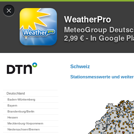
×
WeatherPro
MeteoGroup Deuts
2,99 € - In Google P
Schweiz
Stationsmesswerte und weiter
Deutschland
Baden-Württemberg
Bayern
Brandenburg/Berlin
Hessen
Mecklenburg-Vorpommern
Niedersachsen/Bremen