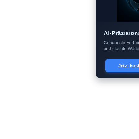
AI-Präzision
Genaueste Vorher
und globale Wetter
Jetzt kos