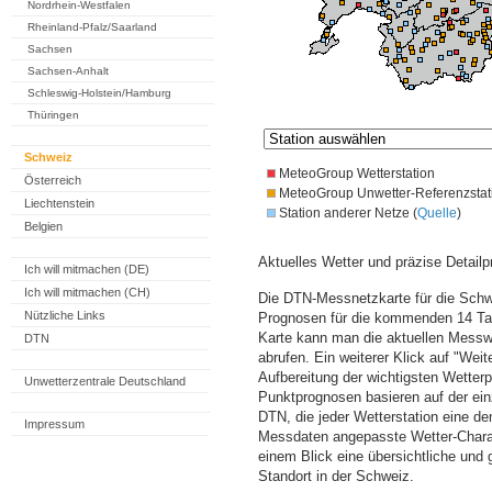
Nordrhein-Westfalen
Rheinland-Pfalz/Saarland
Sachsen
Sachsen-Anhalt
Schleswig-Holstein/Hamburg
Thüringen
Schweiz
MeteoGroup Wetterstation
Österreich
MeteoGroup Unwetter-Referenzstat
Liechtenstein
Station anderer Netze (
Quelle
)
Belgien
Aktuelles Wetter und präzise Detailp
Ich will mitmachen (DE)
Ich will mitmachen (CH)
Die DTN-Messnetzkarte für die Schwe
Nützliche Links
Prognosen für die kommenden 14 Tag
Karte kann man die aktuellen Messw
DTN
abrufen. Ein weiterer Klick auf "Wei
Aufbereitung der wichtigsten Wette
Unwetterzentrale Deutschland
Punktprognosen basieren auf der einz
DTN, die jeder Wetterstation eine d
Impressum
Messdaten angepasste Wetter-Charakt
einem Blick eine übersichtliche und
Standort in der Schweiz.