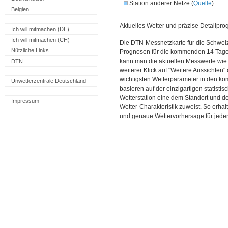
Station anderer Netze (
Quelle
)
Belgien
Aktuelles Wetter und präzise Detailpro
Ich will mitmachen (DE)
Ich will mitmachen (CH)
Die DTN-Messnetzkarte für die Schweiz
Nützliche Links
Prognosen für die kommenden 14 Tage. 
kann man die aktuellen Messwerte wie
DTN
weiterer Klick auf "Weitere Aussichten"
wichtigsten Wetterparameter in den 
Unwetterzentrale Deutschland
basieren auf der einzigartigen statisti
Wetterstation eine dem Standort und 
Impressum
Wetter-Charakteristik zuweist. So erhal
und genaue Wettervorhersage für jeden