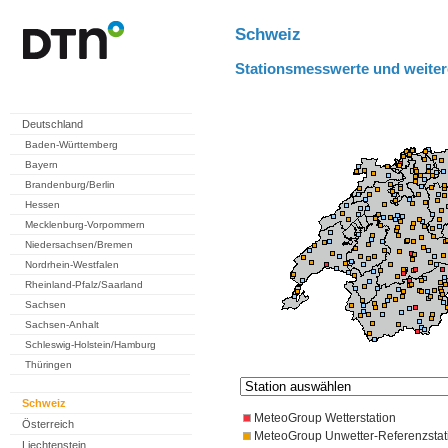
Schweiz
Stationsmesswerte und weiter
Deutschland
Baden-Württemberg
Bayern
Brandenburg/Berlin
Hessen
Mecklenburg-Vorpommern
Niedersachsen/Bremen
Nordrhein-Westfalen
Rheinland-Pfalz/Saarland
Sachsen
Sachsen-Anhalt
Schleswig-Holstein/Hamburg
Thüringen
Schweiz
MeteoGroup Wetterstation
Österreich
MeteoGroup Unwetter-Referenzstat
Liechtenstein