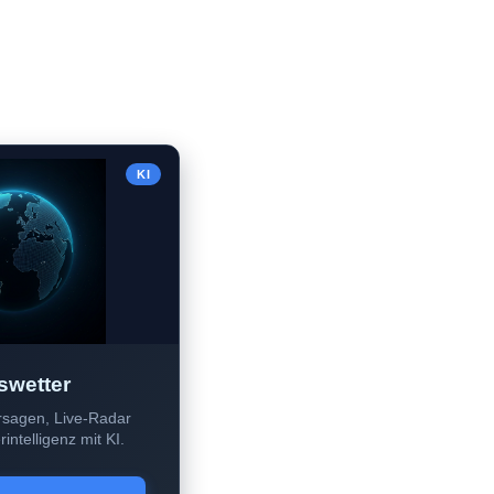
KI
swetter
sagen, Live-Radar
intelligenz mit KI.