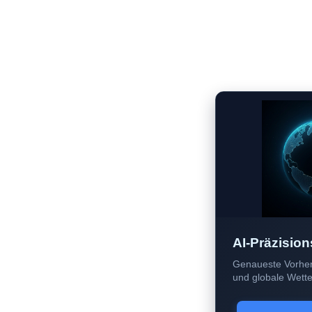
AI-Präzision
Genaueste Vorher
und globale Wetter