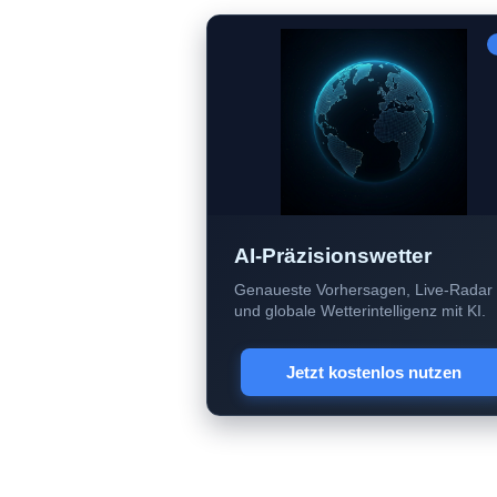
AI-Präzisionswetter
Genaueste Vorhersagen, Live-Radar
und globale Wetterintelligenz mit KI.
Jetzt kostenlos nutzen