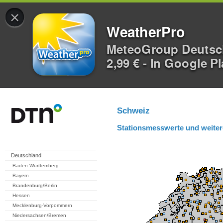
×
WeatherPro
MeteoGroup Deuts
2,99 € - In Google P
Schweiz
Stationsmesswerte und weiter
Deutschland
Baden-Württemberg
Bayern
Brandenburg/Berlin
Hessen
Mecklenburg-Vorpommern
Niedersachsen/Bremen