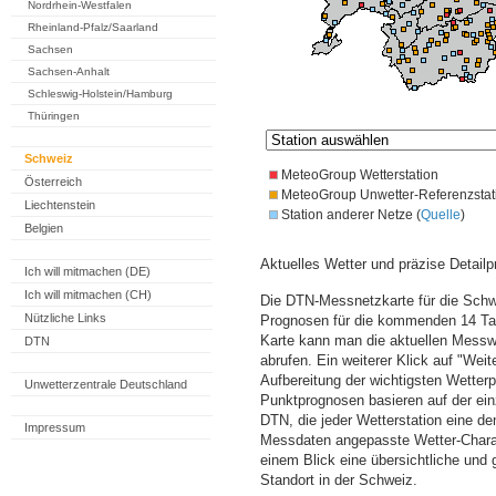
Nordrhein-Westfalen
Rheinland-Pfalz/Saarland
Sachsen
Sachsen-Anhalt
Schleswig-Holstein/Hamburg
Thüringen
Schweiz
MeteoGroup Wetterstation
Österreich
MeteoGroup Unwetter-Referenzstat
Liechtenstein
Station anderer Netze (
Quelle
)
Belgien
Aktuelles Wetter und präzise Detailp
Ich will mitmachen (DE)
Ich will mitmachen (CH)
Die DTN-Messnetzkarte für die Schwe
Nützliche Links
Prognosen für die kommenden 14 Tag
Karte kann man die aktuellen Messw
DTN
abrufen. Ein weiterer Klick auf "Wei
Aufbereitung der wichtigsten Wette
Unwetterzentrale Deutschland
Punktprognosen basieren auf der einz
DTN, die jeder Wetterstation eine d
Impressum
Messdaten angepasste Wetter-Charakt
einem Blick eine übersichtliche und
Standort in der Schweiz.