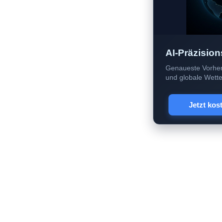
AI-Präzision
Genaueste Vorher
und globale Wetter
Jetzt kos