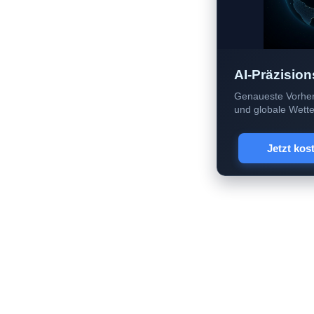
AI-Präzision
Genaueste Vorher
und globale Wetter
Jetzt kos