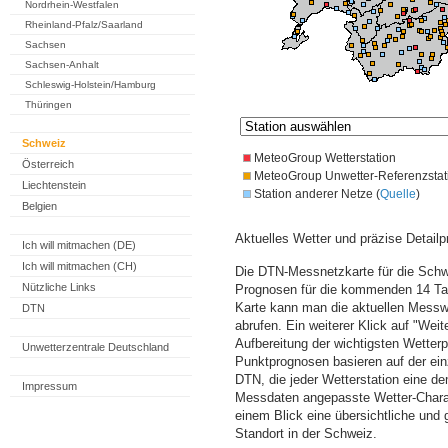
Nordrhein-Westfalen
Rheinland-Pfalz/Saarland
Sachsen
Sachsen-Anhalt
Schleswig-Holstein/Hamburg
Thüringen
Schweiz
MeteoGroup Wetterstation
Österreich
MeteoGroup Unwetter-Referenzstat
Liechtenstein
Station anderer Netze (
Quelle
)
Belgien
Aktuelles Wetter und präzise Detailp
Ich will mitmachen (DE)
Ich will mitmachen (CH)
Die DTN-Messnetzkarte für die Schwe
Nützliche Links
Prognosen für die kommenden 14 Tag
Karte kann man die aktuellen Messw
DTN
abrufen. Ein weiterer Klick auf "Wei
Aufbereitung der wichtigsten Wette
Unwetterzentrale Deutschland
Punktprognosen basieren auf der einz
DTN, die jeder Wetterstation eine d
Impressum
Messdaten angepasste Wetter-Charakt
einem Blick eine übersichtliche und
Standort in der Schweiz.