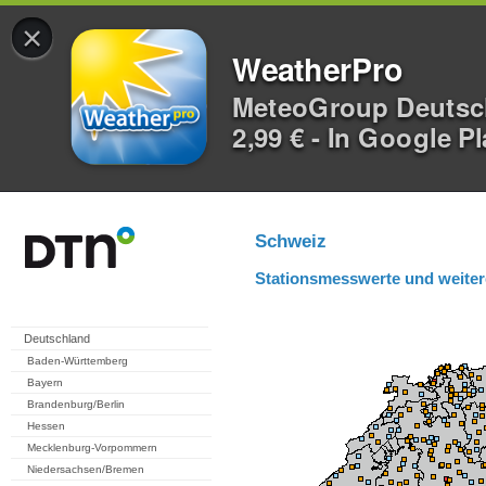
×
WeatherPro
MeteoGroup Deuts
2,99 € - In Google P
Schweiz
Stationsmesswerte und weiter
Deutschland
Baden-Württemberg
Bayern
Brandenburg/Berlin
Hessen
Mecklenburg-Vorpommern
Niedersachsen/Bremen