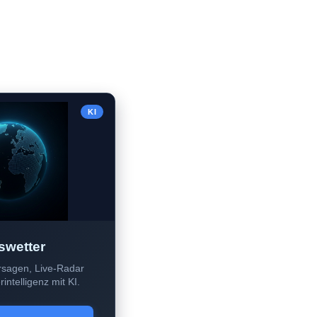
KI
swetter
sagen, Live-Radar
intelligenz mit KI.