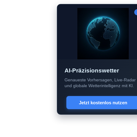
AI-Präzisionswetter
Genaueste Vorhersagen, Live-Radar
und globale Wetterintelligenz mit KI.
Jetzt kostenlos nutzen