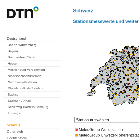
Schweiz
Stationsmesswerte und weiter
Deutschland
Baden-Württemberg
Bayern
Brandenburg/Berlin
Hessen
Mecklenburg-Vorpommern
Niedersachsen/Bremen
Nordrhein-Westfalen
Rheinland-Pfalz/Saarland
Sachsen
Sachsen-Anhalt
Schleswig-Holstein/Hamburg
Thüringen
Schweiz
MeteoGroup Wetterstation
Österreich
MeteoGroup Unwetter-Referenzstat
Liechtenstein