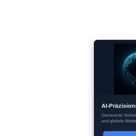
AI-Präzision
Genaueste Vorher
und globale Wetter