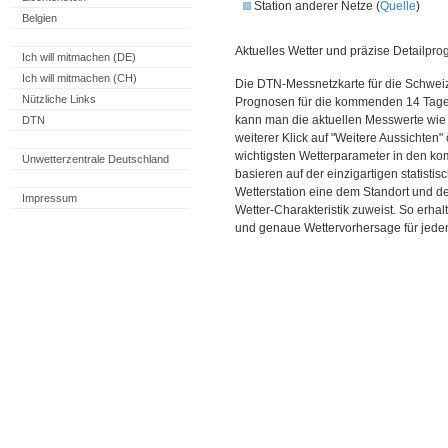
Station anderer Netze (
Quelle
)
Belgien
Aktuelles Wetter und präzise Detailpro
Ich will mitmachen (DE)
Ich will mitmachen (CH)
Die DTN-Messnetzkarte für die Schweiz
Nützliche Links
Prognosen für die kommenden 14 Tage. 
kann man die aktuellen Messwerte wie
DTN
weiterer Klick auf "Weitere Aussichten"
wichtigsten Wetterparameter in den 
Unwetterzentrale Deutschland
basieren auf der einzigartigen statisti
Wetterstation eine dem Standort und 
Impressum
Wetter-Charakteristik zuweist. So erhal
und genaue Wettervorhersage für jeden