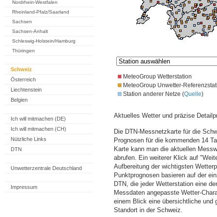
Nordrhein-Westfalen
Rheinland-Pfalz/Saarland
Sachsen
Sachsen-Anhalt
Schleswig-Holstein/Hamburg
Thüringen
Schweiz
MeteoGroup Wetterstation
Österreich
MeteoGroup Unwetter-Referenzstat
Liechtenstein
Station anderer Netze (
Quelle
)
Belgien
Aktuelles Wetter und präzise Detailp
Ich will mitmachen (DE)
Ich will mitmachen (CH)
Die DTN-Messnetzkarte für die Schwe
Nützliche Links
Prognosen für die kommenden 14 Tag
Karte kann man die aktuellen Messw
DTN
abrufen. Ein weiterer Klick auf "Wei
Aufbereitung der wichtigsten Wette
Unwetterzentrale Deutschland
Punktprognosen basieren auf der einz
DTN, die jeder Wetterstation eine d
Impressum
Messdaten angepasste Wetter-Charakt
einem Blick eine übersichtliche und
Standort in der Schweiz.