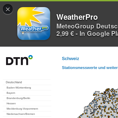
×
WeatherPro
MeteoGroup Deuts
2,99 € - In Google P
Schweiz
Stationsmesswerte und weiter
Deutschland
Baden-Württemberg
Bayern
Brandenburg/Berlin
Hessen
Mecklenburg-Vorpommern
Niedersachsen/Bremen