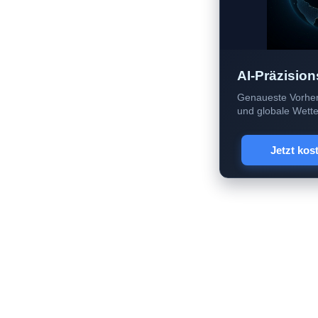
AI-Präzision
Genaueste Vorher
und globale Wetter
Jetzt kos