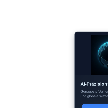
AI-Präzision
Genaueste Vorher
und globale Wetter