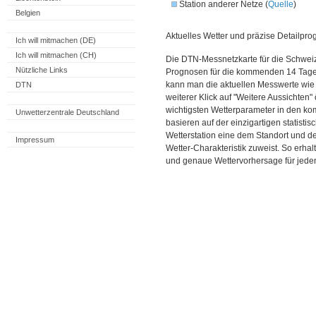
Station anderer Netze (
Quelle
)
Belgien
Aktuelles Wetter und präzise Detailpro
Ich will mitmachen (DE)
Ich will mitmachen (CH)
Die DTN-Messnetzkarte für die Schweiz
Nützliche Links
Prognosen für die kommenden 14 Tage. 
kann man die aktuellen Messwerte wie
DTN
weiterer Klick auf "Weitere Aussichten"
wichtigsten Wetterparameter in den 
Unwetterzentrale Deutschland
basieren auf der einzigartigen statisti
Wetterstation eine dem Standort und 
Impressum
Wetter-Charakteristik zuweist. So erhal
und genaue Wettervorhersage für jeden