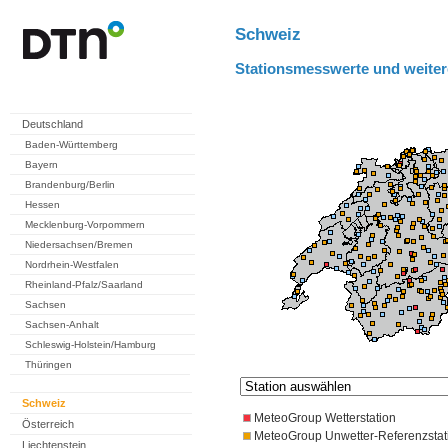
Schweiz
Stationsmesswerte und weiter
Deutschland
Baden-Württemberg
Bayern
Brandenburg/Berlin
Hessen
Mecklenburg-Vorpommern
Niedersachsen/Bremen
Nordrhein-Westfalen
Rheinland-Pfalz/Saarland
Sachsen
Sachsen-Anhalt
Schleswig-Holstein/Hamburg
Thüringen
Schweiz
MeteoGroup Wetterstation
Österreich
MeteoGroup Unwetter-Referenzstat
Liechtenstein