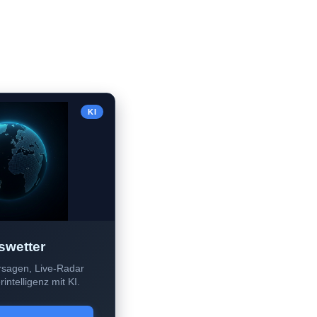
KI
swetter
sagen, Live-Radar
intelligenz mit KI.