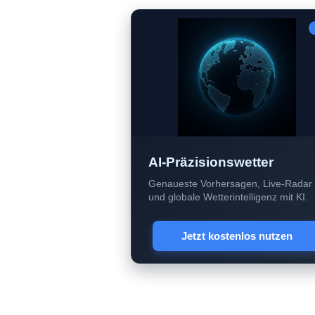
AI-Präzisionswetter
Genaueste Vorhersagen, Live-Radar
und globale Wetterintelligenz mit KI.
Jetzt kostenlos nutzen