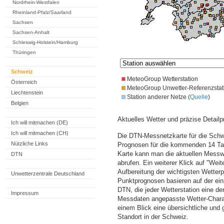
Nordrhein-Westfalen
Rheinland-Pfalz/Saarland
Sachsen
Sachsen-Anhalt
Schleswig-Holstein/Hamburg
Thüringen
Schweiz
MeteoGroup Wetterstation
Österreich
MeteoGroup Unwetter-Referenzstat
Liechtenstein
Station anderer Netze (
Quelle
)
Belgien
Aktuelles Wetter und präzise Detailp
Ich will mitmachen (DE)
Ich will mitmachen (CH)
Die DTN-Messnetzkarte für die Schwe
Nützliche Links
Prognosen für die kommenden 14 Tag
Karte kann man die aktuellen Messw
DTN
abrufen. Ein weiterer Klick auf "Wei
Aufbereitung der wichtigsten Wette
Unwetterzentrale Deutschland
Punktprognosen basieren auf der einz
DTN, die jeder Wetterstation eine d
Impressum
Messdaten angepasste Wetter-Charakt
einem Blick eine übersichtliche und
Standort in der Schweiz.