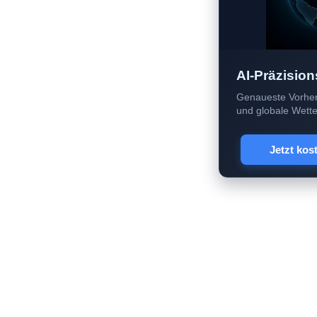
AI-Präzision
Genaueste Vorher
und globale Wetter
Jetzt kos