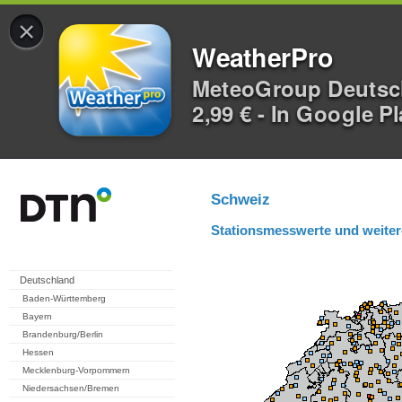
×
WeatherPro
MeteoGroup Deuts
2,99 € - In Google P
Schweiz
Stationsmesswerte und weiter
Deutschland
Baden-Württemberg
Bayern
Brandenburg/Berlin
Hessen
Mecklenburg-Vorpommern
Niedersachsen/Bremen