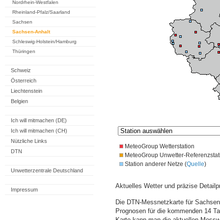
Nordrhein-Westfalen
Rheinland-Pfalz/Saarland
Sachsen
Sachsen-Anhalt
Schleswig-Holstein/Hamburg
Thüringen
Schweiz
Österreich
Liechtenstein
Belgien
Ich will mitmachen (DE)
Ich will mitmachen (CH)
Nützliche Links
MeteoGroup Wetterstation
DTN
MeteoGroup Unwetter-Referenzstat
Station anderer Netze (
Quelle
)
Unwetterzentrale Deutschland
Aktuelles Wetter und präzise Detailp
Impressum
Die DTN-Messnetzkarte für Sachsen-A
Prognosen für die kommenden 14 Tag
Karte kann man die aktuellen Messw