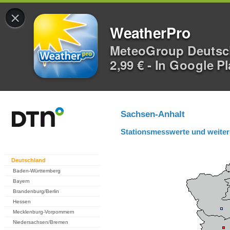
×
WeatherPro
MeteoGroup Deuts
2,99 € - In Google P
Sachsen-Anhalt
Stationsmesswerte und weiter
Deutschland
Baden-Württemberg
Bayern
Brandenburg/Berlin
Hessen
Mecklenburg-Vorpommern
Niedersachsen/Bremen