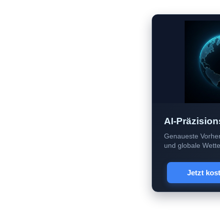
AI-Präzision
Genaueste Vorher
und globale Wetter
Jetzt kos