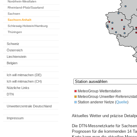
Nordrhein-Westfalen
Rheinland-Pfalz/Saarland
Sachsen
Sachsen-Anhalt
Schleswig-Holstein/Hamburg
Thüringen
Schweiz
Österreich
Liechtenstein
Belgien
Ich will mitmachen (DE)
Ich will mitmachen (CH)
Nützliche Links
MeteoGroup Wetterstation
DTN
MeteoGroup Unwetter-Referenzstat
Station anderer Netze (
Quelle
)
Unwetterzentrale Deutschland
Aktuelles Wetter und präzise Detailp
Impressum
Die DTN-Messnetzkarte für Sachsen-A
Prognosen für die kommenden 14 Tag
Karte kann man die aktuellen Messw