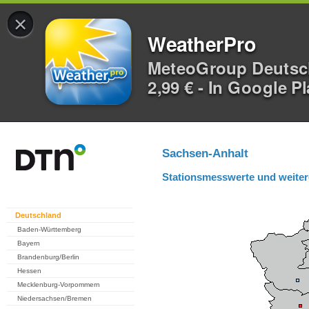
×
WeatherPro
MeteoGroup Deuts
2,99 € - In Google P
Sachsen-Anhalt
Stationsmesswerte und weiter
Deutschland
Baden-Württemberg
Bayern
Brandenburg/Berlin
Hessen
Mecklenburg-Vorpommern
Niedersachsen/Bremen