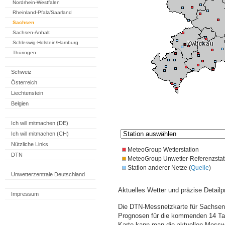
Nordrhein-Westfalen
Rheinland-Pfalz/Saarland
Sachsen
Sachsen-Anhalt
Schleswig-Holstein/Hamburg
Thüringen
Schweiz
Österreich
Liechtenstein
Belgien
Ich will mitmachen (DE)
Ich will mitmachen (CH)
Nützliche Links
MeteoGroup Wetterstation
DTN
MeteoGroup Unwetter-Referenzstat
Station anderer Netze (
Quelle
)
Unwetterzentrale Deutschland
Aktuelles Wetter und präzise Detailp
Impressum
Die DTN-Messnetzkarte für Sachsen 
Prognosen für die kommenden 14 Tag
Karte kann man die aktuellen Messw