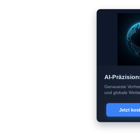
AI-Präzision
Genaueste Vorher
und globale Wetter
Jetzt kos