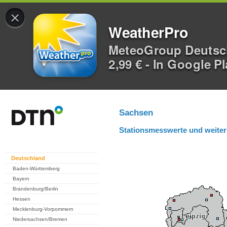
×
WeatherPro
MeteoGroup Deuts
2,99 € - In Google P
Sachsen
Stationsmesswerte und weiter
Deutschland
Baden-Württemberg
Bayern
Brandenburg/Berlin
Hessen
Mecklenburg-Vorpommern
Niedersachsen/Bremen