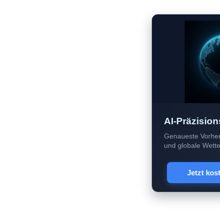
AI-Präzision
Genaueste Vorher
und globale Wetter
Jetzt kos