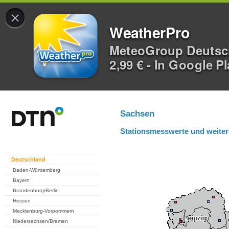
×
WeatherPro
MeteoGroup Deuts
2,99 € - In Google P
Sachsen
Stationsmesswerte und weiter
Deutschland
Baden-Württemberg
Bayern
Brandenburg/Berlin
Hessen
Mecklenburg-Vorpommern
Niedersachsen/Bremen