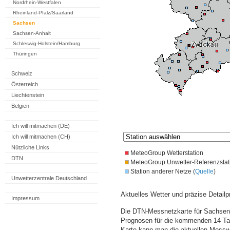
Nordrhein-Westfalen
Rheinland-Pfalz/Saarland
Sachsen
Sachsen-Anhalt
Schleswig-Holstein/Hamburg
Thüringen
Schweiz
Österreich
Liechtenstein
Belgien
Ich will mitmachen (DE)
Ich will mitmachen (CH)
Nützliche Links
MeteoGroup Wetterstation
DTN
MeteoGroup Unwetter-Referenzstat
Station anderer Netze (
Quelle
)
Unwetterzentrale Deutschland
Aktuelles Wetter und präzise Detailp
Impressum
Die DTN-Messnetzkarte für Sachsen 
Prognosen für die kommenden 14 Tag
Karte kann man die aktuellen Messw