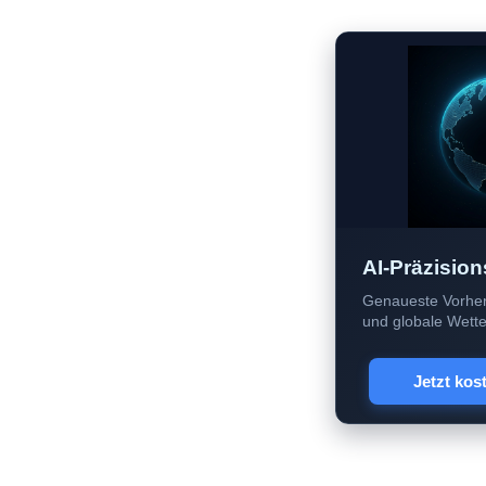
AI-Präzision
Genaueste Vorher
und globale Wetter
Jetzt kos