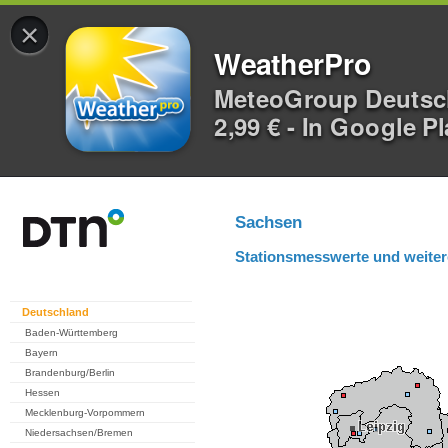
×
WeatherPro
MeteoGroup Deuts
2,99 € - In Google P
Sachsen
Stationsmesswerte und weiter
Deutschland
Baden-Württemberg
Bayern
Brandenburg/Berlin
Hessen
Mecklenburg-Vorpommern
Niedersachsen/Bremen