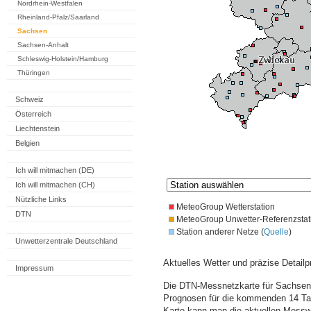
Nordrhein-Westfalen
Rheinland-Pfalz/Saarland
Sachsen
Sachsen-Anhalt
Schleswig-Holstein/Hamburg
Thüringen
Schweiz
Österreich
Liechtenstein
Belgien
Ich will mitmachen (DE)
Ich will mitmachen (CH)
Nützliche Links
MeteoGroup Wetterstation
DTN
MeteoGroup Unwetter-Referenzstat
Station anderer Netze (
Quelle
)
Unwetterzentrale Deutschland
Aktuelles Wetter und präzise Detailp
Impressum
Die DTN-Messnetzkarte für Sachsen 
Prognosen für die kommenden 14 Tag
Karte kann man die aktuellen Messw