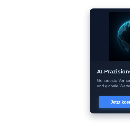
AI-Präzision
Genaueste Vorher
und globale Wetter
Jetzt kos