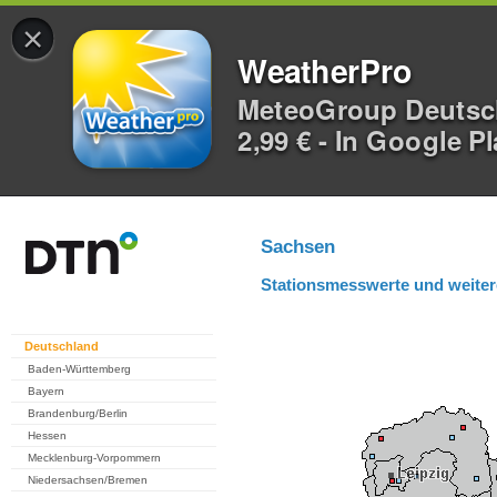
×
WeatherPro
MeteoGroup Deuts
2,99 € - In Google P
Sachsen
Stationsmesswerte und weiter
Deutschland
Baden-Württemberg
Bayern
Brandenburg/Berlin
Hessen
Mecklenburg-Vorpommern
Niedersachsen/Bremen