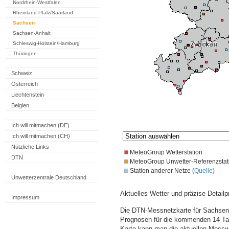
Nordrhein-Westfalen
Rheinland-Pfalz/Saarland
Sachsen
Sachsen-Anhalt
Schleswig-Holstein/Hamburg
Thüringen
Schweiz
Österreich
Liechtenstein
Belgien
Ich will mitmachen (DE)
Ich will mitmachen (CH)
Nützliche Links
MeteoGroup Wetterstation
DTN
MeteoGroup Unwetter-Referenzstat
Station anderer Netze (
Quelle
)
Unwetterzentrale Deutschland
Aktuelles Wetter und präzise Detailp
Impressum
Die DTN-Messnetzkarte für Sachsen 
Prognosen für die kommenden 14 Tag
Karte kann man die aktuellen Messw