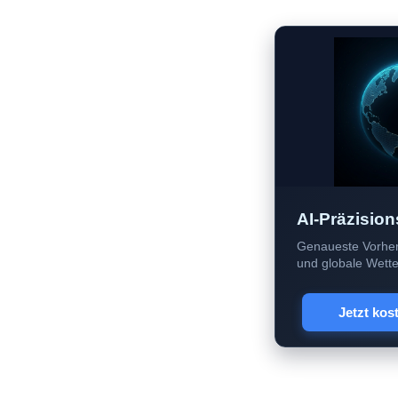
AI-Präzision
Genaueste Vorher
und globale Wetter
Jetzt kos