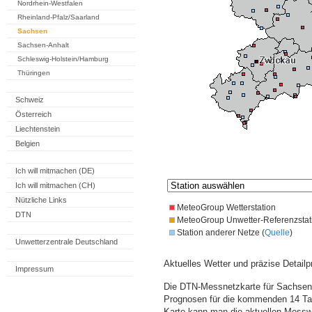
Nordrhein-Westfalen
Rheinland-Pfalz/Saarland
Sachsen
Sachsen-Anhalt
Schleswig-Holstein/Hamburg
Thüringen
Schweiz
Österreich
Liechtenstein
Belgien
Ich will mitmachen (DE)
Ich will mitmachen (CH)
Nützliche Links
MeteoGroup Wetterstation
DTN
MeteoGroup Unwetter-Referenzstat
Station anderer Netze (
Quelle
)
Unwetterzentrale Deutschland
Aktuelles Wetter und präzise Detailp
Impressum
Die DTN-Messnetzkarte für Sachsen 
Prognosen für die kommenden 14 Tag
Karte kann man die aktuellen Messw