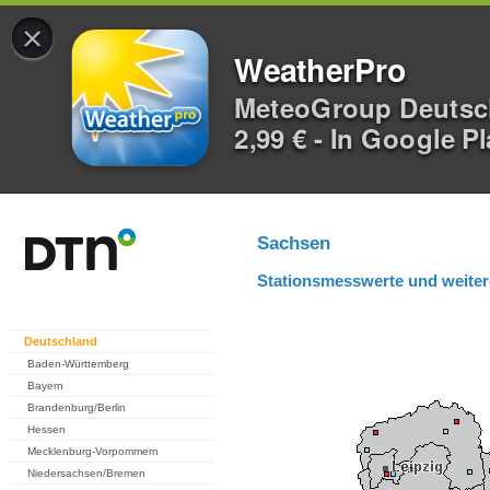
×
WeatherPro
MeteoGroup Deuts
2,99 € - In Google P
Sachsen
Stationsmesswerte und weiter
Deutschland
Baden-Württemberg
Bayern
Brandenburg/Berlin
Hessen
Mecklenburg-Vorpommern
Niedersachsen/Bremen