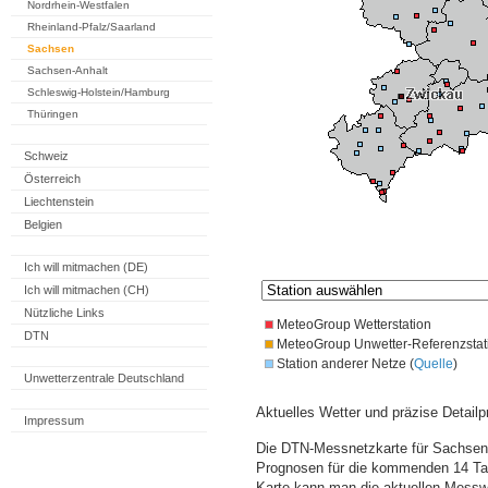
Nordrhein-Westfalen
Rheinland-Pfalz/Saarland
Sachsen
Sachsen-Anhalt
Schleswig-Holstein/Hamburg
Thüringen
Schweiz
Österreich
Liechtenstein
Belgien
Ich will mitmachen (DE)
Ich will mitmachen (CH)
Nützliche Links
MeteoGroup Wetterstation
DTN
MeteoGroup Unwetter-Referenzstat
Station anderer Netze (
Quelle
)
Unwetterzentrale Deutschland
Aktuelles Wetter und präzise Detailp
Impressum
Die DTN-Messnetzkarte für Sachsen 
Prognosen für die kommenden 14 Tag
Karte kann man die aktuellen Messw