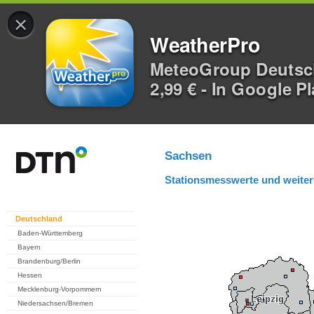
×
WeatherPro
MeteoGroup Deuts
2,99 € - In Google P
Sachsen
Stationsmesswerte und weiter
Deutschland
Baden-Württemberg
Bayern
Brandenburg/Berlin
Hessen
Mecklenburg-Vorpommern
Niedersachsen/Bremen