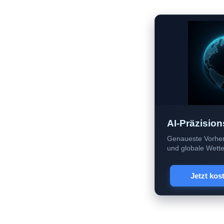
AI-Präzision
Genaueste Vorher
und globale Wetter
Jetzt kos