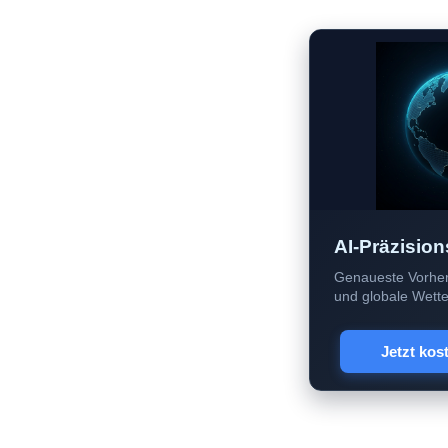
AI-Präzision
Genaueste Vorher
und globale Wetter
Jetzt kos