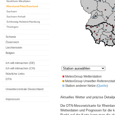
Nordrhein-Westfalen
Rheinland-Pfalz/Saarland
Sachsen
Sachsen-Anhalt
Schleswig-Holstein/Hamburg
Thüringen
Schweiz
Österreich
Liechtenstein
Belgien
Ich will mitmachen (DE)
Ich will mitmachen (CH)
Nützliche Links
MeteoGroup Wetterstation
DTN
MeteoGroup Unwetter-Referenzstat
Station anderer Netze (
Quelle
)
Unwetterzentrale Deutschland
Aktuelles Wetter und präzise Detailp
Impressum
Die DTN-Messnetzkarte für Rheinland
Wetterdaten und Prognosen für die 
Punkt auf der Karte kann man die a