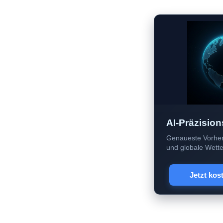
AI-Präzision
Genaueste Vorher
und globale Wetter
Jetzt kos