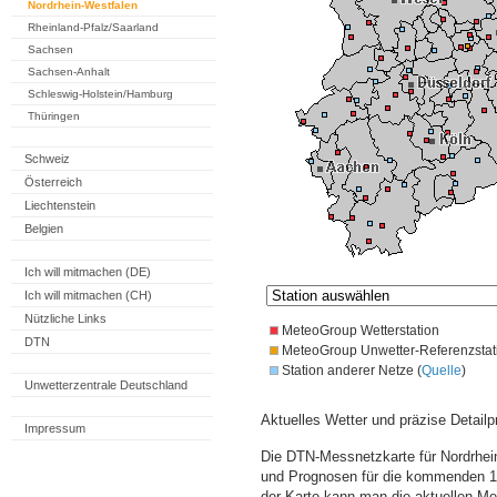
Nordrhein-Westfalen
Rheinland-Pfalz/Saarland
Sachsen
Sachsen-Anhalt
Schleswig-Holstein/Hamburg
Thüringen
Schweiz
Österreich
Liechtenstein
Belgien
Ich will mitmachen (DE)
Ich will mitmachen (CH)
Nützliche Links
MeteoGroup Wetterstation
DTN
MeteoGroup Unwetter-Referenzstat
Station anderer Netze (
Quelle
)
Unwetterzentrale Deutschland
Aktuelles Wetter und präzise Detailp
Impressum
Die DTN-Messnetzkarte für Nordrhein
und Prognosen für die kommenden 14
der Karte kann man die aktuellen M