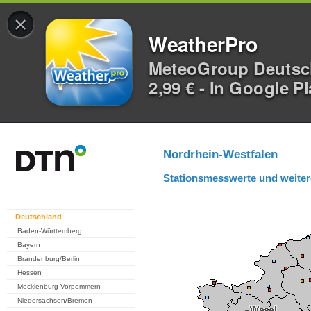
×
WeatherPro
MeteoGroup Deuts
2,99 € - In Google P
Nordrhein-Westfalen
Stationsmesswerte und weiter
Deutschland
Baden-Württemberg
Bayern
Brandenburg/Berlin
Hessen
Mecklenburg-Vorpommern
Niedersachsen/Bremen