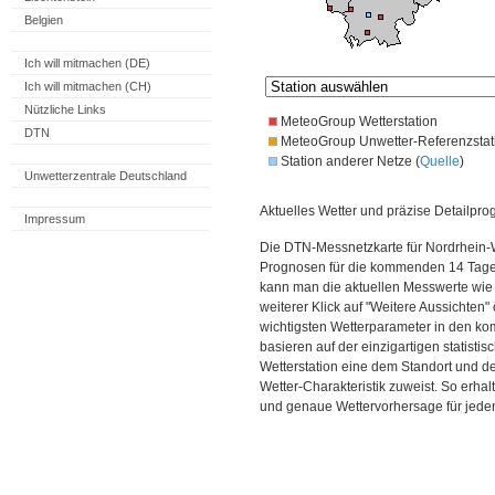
Belgien
Ich will mitmachen (DE)
Ich will mitmachen (CH)
Nützliche Links
MeteoGroup Wetterstation
DTN
MeteoGroup Unwetter-Referenzstat
Station anderer Netze (
Quelle
)
Unwetterzentrale Deutschland
Aktuelles Wetter und präzise Detailpro
Impressum
Die DTN-Messnetzkarte für Nordrhein-W
Prognosen für die kommenden 14 Tage. 
kann man die aktuellen Messwerte wie
weiterer Klick auf "Weitere Aussichten"
wichtigsten Wetterparameter in den 
basieren auf der einzigartigen statisti
Wetterstation eine dem Standort und 
Wetter-Charakteristik zuweist. So erhal
und genaue Wettervorhersage für jeden