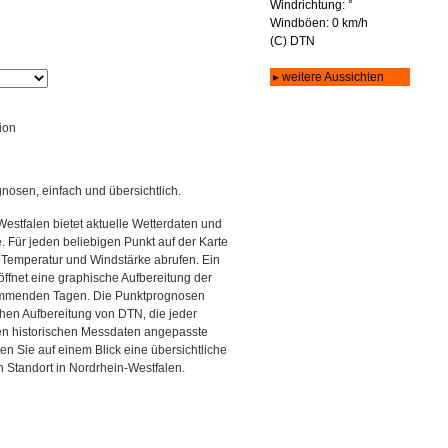
ion
gnosen, einfach und übersichtlich.
estfalen bietet aktuelle Wetterdaten und
Für jeden beliebigen Punkt auf der Karte
 Temperatur und Windstärke abrufen. Ein
 öffnet eine graphische Aufbereitung der
kommenden Tagen. Die Punktprognosen
schen Aufbereitung von DTN, die jeder
den historischen Messdaten angepasste
ten Sie auf einem Blick eine übersichtliche
 Standort in Nordrhein-Westfalen.