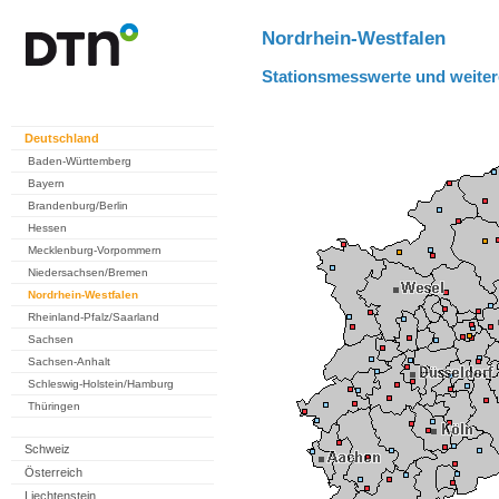
Nordrhein-Westfalen
Stationsmesswerte und weiter
Deutschland
Baden-Württemberg
Bayern
Brandenburg/Berlin
Hessen
Mecklenburg-Vorpommern
Niedersachsen/Bremen
Nordrhein-Westfalen
Rheinland-Pfalz/Saarland
Sachsen
Sachsen-Anhalt
Schleswig-Holstein/Hamburg
Thüringen
Schweiz
Österreich
Liechtenstein