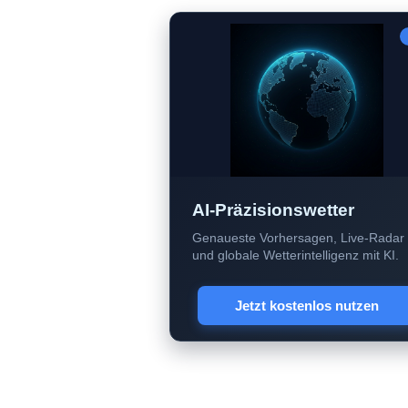
AI-Präzisionswetter
Genaueste Vorhersagen, Live-Radar
und globale Wetterintelligenz mit KI.
Jetzt kostenlos nutzen