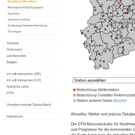
Nordrhein-Westfalen
Rheinland-Pfalz/Saarland
Sachsen
Sachsen-Anhalt
Schleswig-Holstein/Hamburg
Thüringen
Schweiz
Österreich
Liechtenstein
Belgien
Ich will mitmachen (DE)
Ich will mitmachen (CH)
Nützliche Links
MeteoGroup Wetterstation
DTN
MeteoGroup Unwetter-Referenzstat
Station anderer Netze (
Quelle
)
Unwetterzentrale Deutschland
Aktuelles Wetter und präzise Detailp
Impressum
Die DTN-Messnetzkarte für Nordrhein
und Prognosen für die kommenden 14
der Karte kann man die aktuellen M