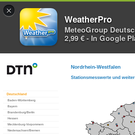
×
WeatherPro
MeteoGroup Deuts
2,99 € - In Google P
Nordrhein-Westfalen
Stationsmesswerte und weiter
Deutschland
Baden-Württemberg
Bayern
Brandenburg/Berlin
Hessen
Mecklenburg-Vorpommern
Niedersachsen/Bremen