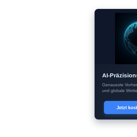
AI-Präzision
Genaueste Vorher
und globale Wetter
Jetzt kos