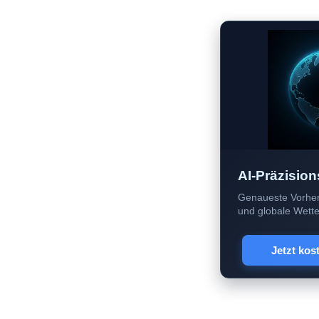
AI-Präzision
Genaueste Vorher
und globale Wetter
Jetzt kos