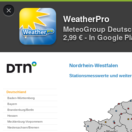
×
WeatherPro
MeteoGroup Deuts
2,99 € - In Google P
Nordrhein-Westfalen
Stationsmesswerte und weiter
Deutschland
Baden-Württemberg
Bayern
Brandenburg/Berlin
Hessen
Mecklenburg-Vorpommern
Niedersachsen/Bremen