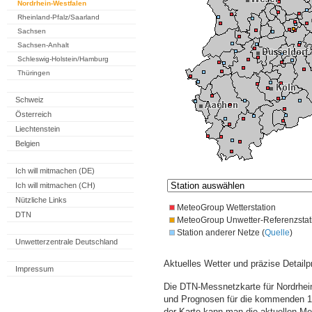
Nordrhein-Westfalen
Rheinland-Pfalz/Saarland
Sachsen
Sachsen-Anhalt
Schleswig-Holstein/Hamburg
Thüringen
Schweiz
Österreich
Liechtenstein
Belgien
Ich will mitmachen (DE)
Ich will mitmachen (CH)
Nützliche Links
MeteoGroup Wetterstation
DTN
MeteoGroup Unwetter-Referenzstat
Station anderer Netze (
Quelle
)
Unwetterzentrale Deutschland
Aktuelles Wetter und präzise Detailp
Impressum
Die DTN-Messnetzkarte für Nordrhein
und Prognosen für die kommenden 14
der Karte kann man die aktuellen M