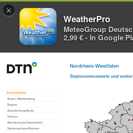
×
WeatherPro
MeteoGroup Deuts
2,99 € - In Google P
Nordrhein-Westfalen
Stationsmesswerte und weiter
Deutschland
Baden-Württemberg
Bayern
Brandenburg/Berlin
Hessen
Mecklenburg-Vorpommern
Niedersachsen/Bremen