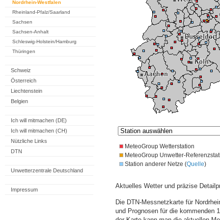
Nordrhein-Westfalen
Rheinland-Pfalz/Saarland
Sachsen
Sachsen-Anhalt
Schleswig-Holstein/Hamburg
Thüringen
Schweiz
Österreich
Liechtenstein
Belgien
Ich will mitmachen (DE)
Ich will mitmachen (CH)
Nützliche Links
MeteoGroup Wetterstation
DTN
MeteoGroup Unwetter-Referenzstat
Station anderer Netze (
Quelle
)
Unwetterzentrale Deutschland
Aktuelles Wetter und präzise Detailp
Impressum
Die DTN-Messnetzkarte für Nordrhein
und Prognosen für die kommenden 14
der Karte kann man die aktuellen M