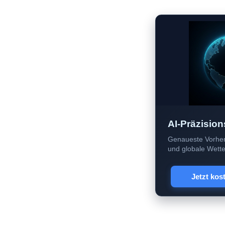
AI-Präzision
Genaueste Vorher
und globale Wetter
Jetzt kos