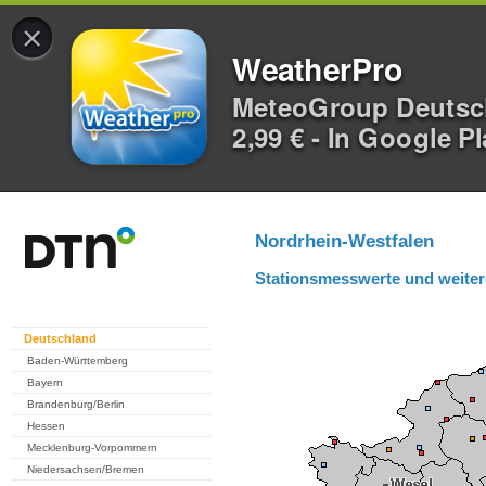
×
WeatherPro
MeteoGroup Deuts
2,99 € - In Google P
Nordrhein-Westfalen
Stationsmesswerte und weiter
Deutschland
Baden-Württemberg
Bayern
Brandenburg/Berlin
Hessen
Mecklenburg-Vorpommern
Niedersachsen/Bremen