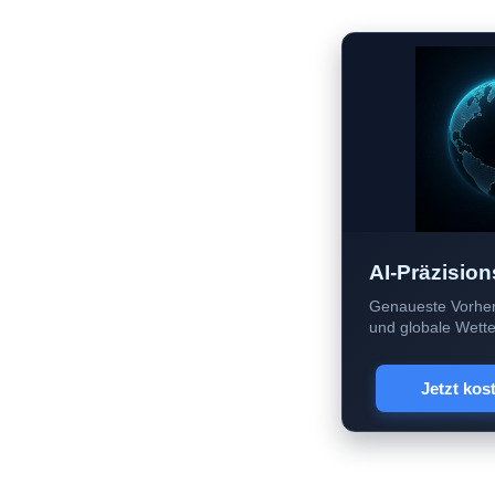
AI-Präzision
Genaueste Vorher
und globale Wetter
Jetzt kos