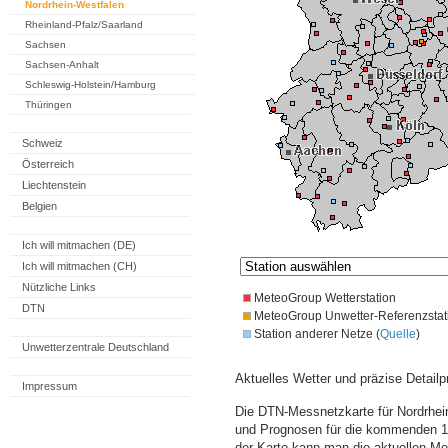
Nordrhein-Westfalen
Rheinland-Pfalz/Saarland
Sachsen
Sachsen-Anhalt
Schleswig-Holstein/Hamburg
Thüringen
Schweiz
Österreich
Liechtenstein
Belgien
Ich will mitmachen (DE)
Ich will mitmachen (CH)
Nützliche Links
MeteoGroup Wetterstation
DTN
MeteoGroup Unwetter-Referenzstat
Station anderer Netze (
Quelle
)
Unwetterzentrale Deutschland
Aktuelles Wetter und präzise Detailp
Impressum
Die DTN-Messnetzkarte für Nordrhein
und Prognosen für die kommenden 14
der Karte kann man die aktuellen M