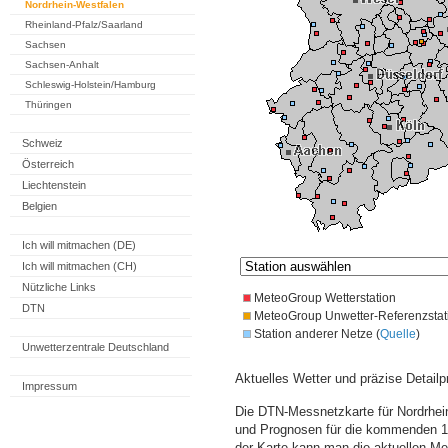
Nordrhein-Westfalen
Rheinland-Pfalz/Saarland
Sachsen
Sachsen-Anhalt
Schleswig-Holstein/Hamburg
Thüringen
Schweiz
Österreich
Liechtenstein
Belgien
Ich will mitmachen (DE)
Ich will mitmachen (CH)
Nützliche Links
MeteoGroup Wetterstation
DTN
MeteoGroup Unwetter-Referenzstat
Station anderer Netze (
Quelle
)
Unwetterzentrale Deutschland
Aktuelles Wetter und präzise Detailp
Impressum
Die DTN-Messnetzkarte für Nordrhein
und Prognosen für die kommenden 14
der Karte kann man die aktuellen M