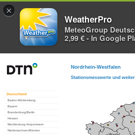
×
WeatherPro
MeteoGroup Deuts
2,99 € - In Google P
Nordrhein-Westfalen
Stationsmesswerte und weiter
Deutschland
Baden-Württemberg
Bayern
Brandenburg/Berlin
Hessen
Mecklenburg-Vorpommern
Niedersachsen/Bremen