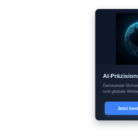
AI-Präzision
Genaueste Vorher
und globale Wetter
Jetzt kos