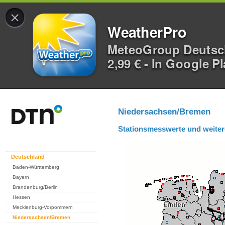
×
WeatherPro
MeteoGroup Deuts
2,99 € - In Google P
Niedersachsen/Bremen
Stationsmesswerte und weiter
Deutschland
Baden-Württemberg
Bayern
Brandenburg/Berlin
Hessen
Mecklenburg-Vorpommern
Niedersachsen/Bremen