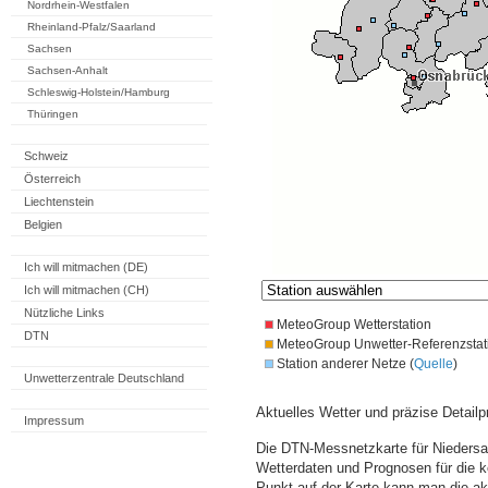
Nordrhein-Westfalen
Rheinland-Pfalz/Saarland
Sachsen
Sachsen-Anhalt
Schleswig-Holstein/Hamburg
Thüringen
Schweiz
Österreich
Liechtenstein
Belgien
Ich will mitmachen (DE)
Ich will mitmachen (CH)
Nützliche Links
MeteoGroup Wetterstation
DTN
MeteoGroup Unwetter-Referenzstat
Station anderer Netze (
Quelle
)
Unwetterzentrale Deutschland
Aktuelles Wetter und präzise Detailp
Impressum
Die DTN-Messnetzkarte für Niedersa
Wetterdaten und Prognosen für die 
Punkt auf der Karte kann man die a