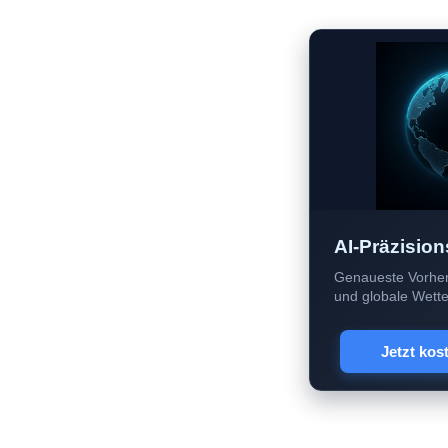
AI-Präzision
Genaueste Vorher
und globale Wetter
Jetzt kos