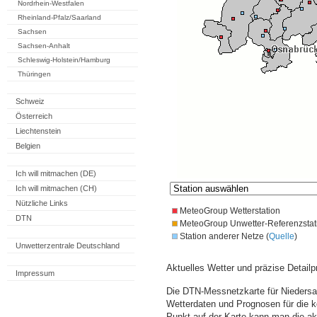
Nordrhein-Westfalen
Rheinland-Pfalz/Saarland
Sachsen
Sachsen-Anhalt
Schleswig-Holstein/Hamburg
Thüringen
Schweiz
Österreich
Liechtenstein
Belgien
Ich will mitmachen (DE)
Ich will mitmachen (CH)
Nützliche Links
MeteoGroup Wetterstation
DTN
MeteoGroup Unwetter-Referenzstat
Station anderer Netze (
Quelle
)
Unwetterzentrale Deutschland
Aktuelles Wetter und präzise Detailp
Impressum
Die DTN-Messnetzkarte für Niedersa
Wetterdaten und Prognosen für die 
Punkt auf der Karte kann man die a