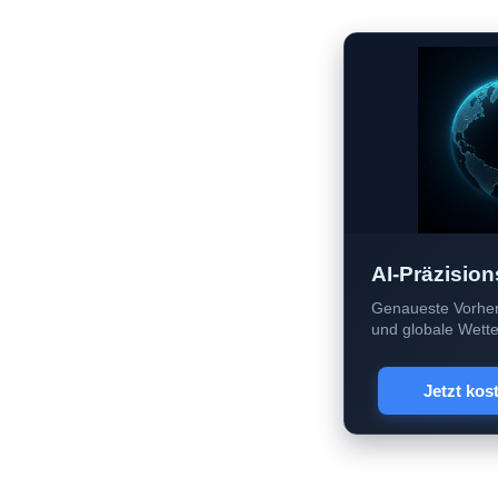
AI-Präzision
Genaueste Vorher
und globale Wetter
Jetzt kos