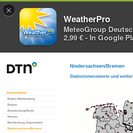
×
WeatherPro
MeteoGroup Deuts
2,99 € - In Google P
Niedersachsen/Bremen
Stationsmesswerte und weiter
Deutschland
Baden-Württemberg
Bayern
Brandenburg/Berlin
Hessen
Mecklenburg-Vorpommern
Niedersachsen/Bremen