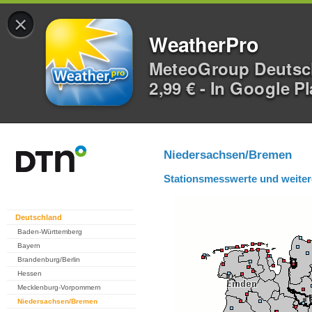
×
WeatherPro
MeteoGroup Deuts
2,99 € - In Google P
Niedersachsen/Bremen
Stationsmesswerte und weiter
Deutschland
Baden-Württemberg
Bayern
Brandenburg/Berlin
Hessen
Mecklenburg-Vorpommern
Niedersachsen/Bremen