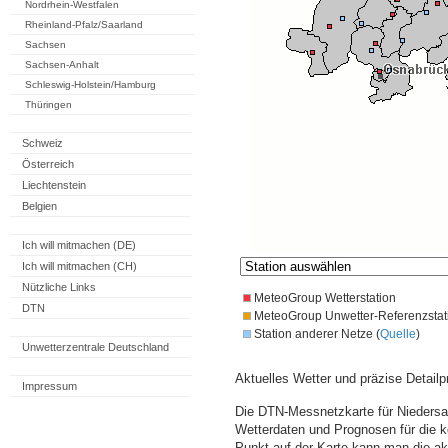
Nordrhein-Westfalen
Rheinland-Pfalz/Saarland
Sachsen
Sachsen-Anhalt
Schleswig-Holstein/Hamburg
Thüringen
Schweiz
Österreich
Liechtenstein
Belgien
Ich will mitmachen (DE)
Ich will mitmachen (CH)
Nützliche Links
MeteoGroup Wetterstation
DTN
MeteoGroup Unwetter-Referenzstat
Station anderer Netze (
Quelle
)
Unwetterzentrale Deutschland
Aktuelles Wetter und präzise Detailp
Impressum
Die DTN-Messnetzkarte für Niedersa
Wetterdaten und Prognosen für die 
Punkt auf der Karte kann man die a