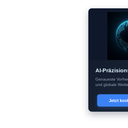
AI-Präzision
Genaueste Vorher
und globale Wetter
Jetzt kos