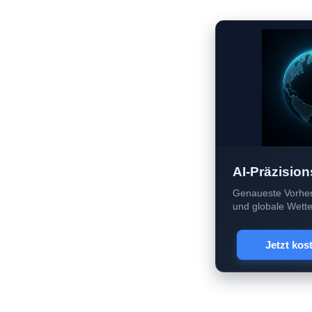
AI-Präzision
Genaueste Vorher
und globale Wetter
Jetzt kos