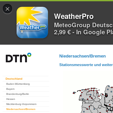
×
WeatherPro
MeteoGroup Deuts
2,99 € - In Google P
Niedersachsen/Bremen
Stationsmesswerte und weiter
Deutschland
Baden-Württemberg
Bayern
Brandenburg/Berlin
Hessen
Mecklenburg-Vorpommern
Niedersachsen/Bremen