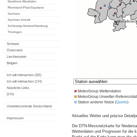
Nordrhein-Westfalen
Rheinland-Pfalz/Saarland
Sachsen
Sachsen-Anhalt
Schleswig-Holstein/Hamburg
Thüringen
Schweiz
Österreich
Liechtenstein
Belgien
Ich will mitmachen (DE)
Ich will mitmachen (CH)
Nützliche Links
MeteoGroup Wetterstation
DTN
MeteoGroup Unwetter-Referenzstat
Station anderer Netze (
Quelle
)
Unwetterzentrale Deutschland
Aktuelles Wetter und präzise Detailp
Impressum
Die DTN-Messnetzkarte für Niedersa
Wetterdaten und Prognosen für die 
Punkt auf der Karte kann man die a