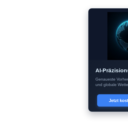
AI-Präzision
Genaueste Vorher
und globale Wetter
Jetzt kos