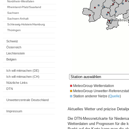
Nordrhein-Westfalen
Rheinland-Pfalz/Saarland
Sachsen
Sachsen-Anhalt
Schleswig-Holstein/Hamburg
Thüringen
Schweiz
Österreich
Liechtenstein
Belgien
Ich will mitmachen (DE)
Ich will mitmachen (CH)
Nützliche Links
MeteoGroup Wetterstation
DTN
MeteoGroup Unwetter-Referenzstat
Station anderer Netze (
Quelle
)
Unwetterzentrale Deutschland
Aktuelles Wetter und präzise Detailp
Impressum
Die DTN-Messnetzkarte für Niedersa
Wetterdaten und Prognosen für die 
Punkt auf der Karte kann man die a