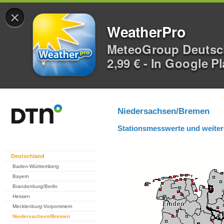
×
WeatherPro
MeteoGroup Deuts
2,99 € - In Google P
Niedersachsen/Bremen
Stationsmesswerte und weiter
Deutschland
Baden-Württemberg
Bayern
Brandenburg/Berlin
Hessen
Mecklenburg-Vorpommern
Niedersachsen/Bremen