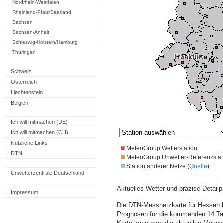
Nordrhein-Westfalen
Rheinland-Pfalz/Saarland
Sachsen
Sachsen-Anhalt
Schleswig-Holstein/Hamburg
Thüringen
Schweiz
Österreich
Liechtenstein
Belgien
Ich will mitmachen (DE)
Ich will mitmachen (CH)
Nützliche Links
MeteoGroup Wetterstation
DTN
MeteoGroup Unwetter-Referenzstat
Station anderer Netze (
Quelle
)
Unwetterzentrale Deutschland
Aktuelles Wetter und präzise Detailp
Impressum
Die DTN-Messnetzkarte für Hessen b
Prognosen für die kommenden 14 Tag
Karte kann man die aktuellen Messw