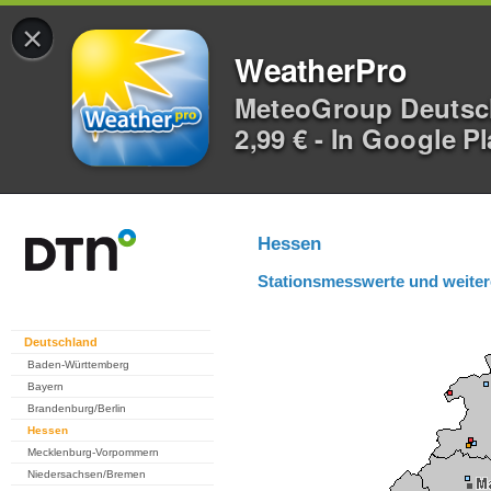
×
WeatherPro
MeteoGroup Deuts
2,99 € - In Google P
Hessen
Stationsmesswerte und weiter
Deutschland
Baden-Württemberg
Bayern
Brandenburg/Berlin
Hessen
Mecklenburg-Vorpommern
Niedersachsen/Bremen