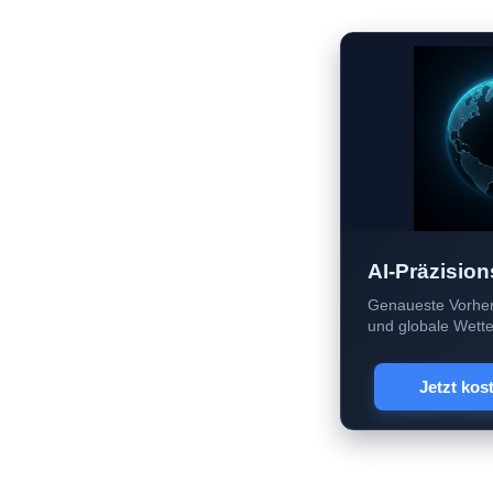
AI-Präzision
Genaueste Vorher
und globale Wetter
Jetzt kos