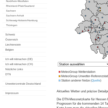
Nordrhein-Westfalen
Rheinland-Pfalz/Saarland
Sachsen
Sachsen-Anhalt
Schleswig-Holstein/Hamburg
Thüringen
Schweiz
Österreich
Liechtenstein
Belgien
Ich will mitmachen (DE)
Ich will mitmachen (CH)
Nützliche Links
MeteoGroup Wetterstation
DTN
MeteoGroup Unwetter-Referenzstat
Station anderer Netze (
Quelle
)
Unwetterzentrale Deutschland
Aktuelles Wetter und präzise Detailp
Impressum
Die DTN-Messnetzkarte für Hessen b
Prognosen für die kommenden 14 Tag
Karte kann man die aktuellen Messw