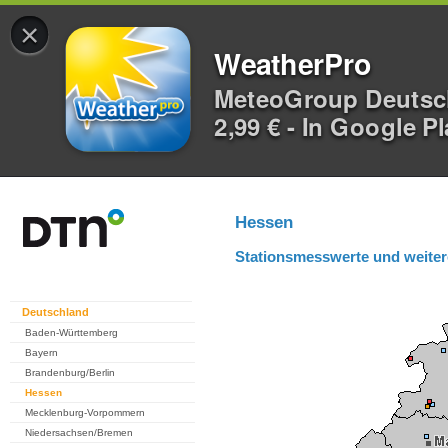
×
WeatherPro
MeteoGroup Deuts
2,99 € - In Google P
Hessen
Stationsmesswerte und weiter
Deutschland
Baden-Württemberg
Bayern
Brandenburg/Berlin
Hessen
Mecklenburg-Vorpommern
Niedersachsen/Bremen