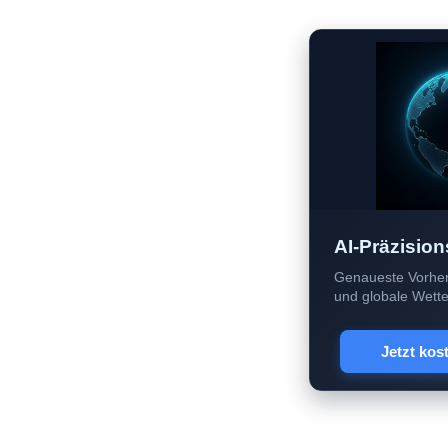
AI-Präzision
Genaueste Vorher
und globale Wetter
Jetzt kos