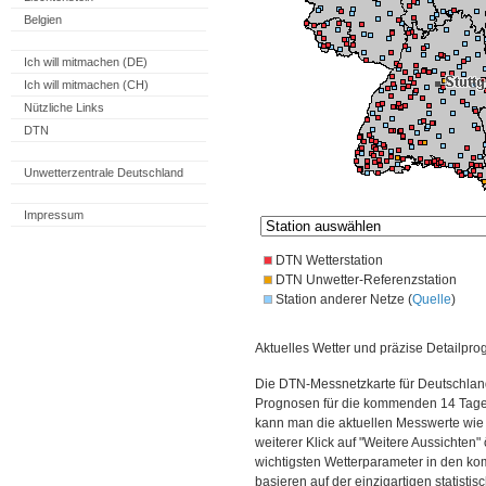
Belgien
Ich will mitmachen (DE)
Ich will mitmachen (CH)
Nützliche Links
DTN
Unwetterzentrale Deutschland
Impressum
DTN Wetterstation
DTN Unwetter-Referenzstation
Station anderer Netze (
Quelle
)
Aktuelles Wetter und präzise Detailpro
Die DTN-Messnetzkarte für Deutschland
Prognosen für die kommenden 14 Tage. 
kann man die aktuellen Messwerte wie
weiterer Klick auf "Weitere Aussichten"
wichtigsten Wetterparameter in den 
basieren auf der einzigartigen statisti