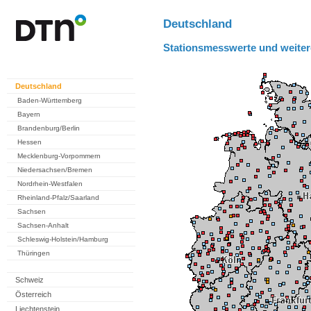
Deutschland
Stationsmesswerte und weiter
Deutschland
Baden-Württemberg
Bayern
Brandenburg/Berlin
Hessen
Mecklenburg-Vorpommern
Niedersachsen/Bremen
Nordrhein-Westfalen
Rheinland-Pfalz/Saarland
Sachsen
Sachsen-Anhalt
Schleswig-Holstein/Hamburg
Thüringen
Schweiz
Österreich
Liechtenstein