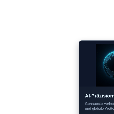
AI-Präzision
Genaueste Vorher
und globale Wetter