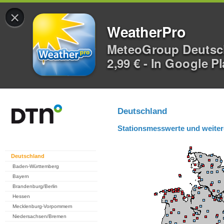
×
WeatherPro
MeteoGroup Deuts
2,99 € - In Google P
Deutschland
Stationsmesswerte und weiter
Deutschland
Baden-Württemberg
Bayern
Brandenburg/Berlin
Hessen
Mecklenburg-Vorpommern
Niedersachsen/Bremen