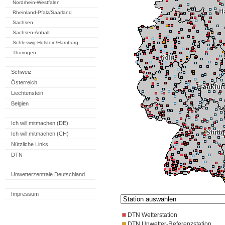
Nordrhein-Westfalen
Rheinland-Pfalz/Saarland
Sachsen
Sachsen-Anhalt
Schleswig-Holstein/Hamburg
Thüringen
Schweiz
Österreich
Liechtenstein
Belgien
Ich will mitmachen (DE)
Ich will mitmachen (CH)
Nützliche Links
DTN
Unwetterzentrale Deutschland
Impressum
DTN Wetterstation
DTN Unwetter-Referenzstation