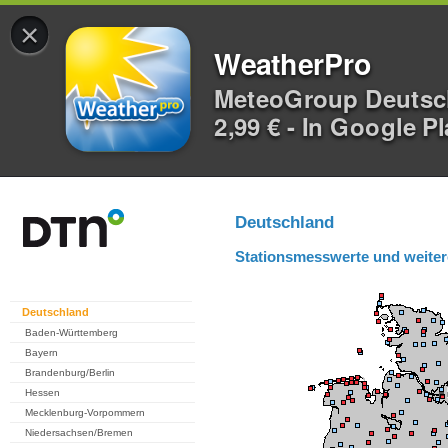
×
WeatherPro
MeteoGroup Deuts
2,99 € - In Google P
Deutschland
Stationsmesswerte und weiter
Deutschland
Baden-Württemberg
Bayern
Brandenburg/Berlin
Hessen
Mecklenburg-Vorpommern
Niedersachsen/Bremen