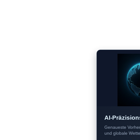
AI-Präzision
Genaueste Vorher
und globale Wetter