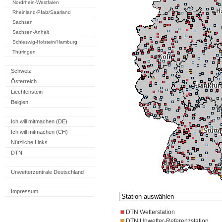
Nordrhein-Westfalen
Rheinland-Pfalz/Saarland
Sachsen
Sachsen-Anhalt
Schleswig-Holstein/Hamburg
Thüringen
Schweiz
Österreich
Liechtenstein
Belgien
Ich will mitmachen (DE)
Ich will mitmachen (CH)
Nützliche Links
DTN
Unwetterzentrale Deutschland
Impressum
DTN Wetterstation
DTN Unwetter-Referenzstation