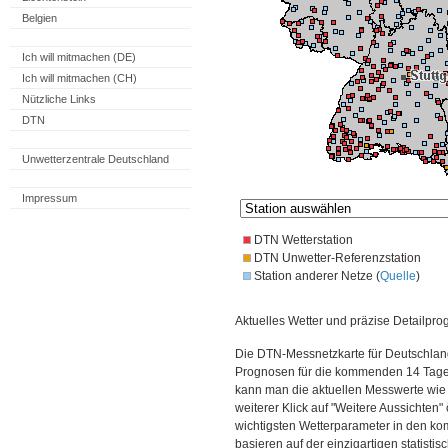
Belgien
Ich will mitmachen (DE)
Ich will mitmachen (CH)
Nützliche Links
DTN
Unwetterzentrale Deutschland
Impressum
DTN Wetterstation
DTN Unwetter-Referenzstation
Station anderer Netze (
Quelle
)
Aktuelles Wetter und präzise Detailpro
Die DTN-Messnetzkarte für Deutschland
Prognosen für die kommenden 14 Tage. 
kann man die aktuellen Messwerte wie
weiterer Klick auf "Weitere Aussichten"
wichtigsten Wetterparameter in den 
basieren auf der einzigartigen statisti