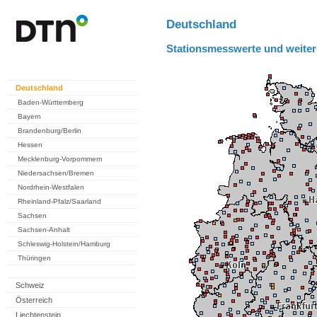
Deutschland
Stationsmesswerte und weiter
Deutschland
Baden-Württemberg
Bayern
Brandenburg/Berlin
Hessen
Mecklenburg-Vorpommern
Niedersachsen/Bremen
Nordrhein-Westfalen
Rheinland-Pfalz/Saarland
Sachsen
Sachsen-Anhalt
Schleswig-Holstein/Hamburg
Thüringen
Schweiz
Österreich
Liechtenstein