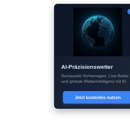
AI-Präzisionswetter
Genaueste Vorhersagen, Live-Radar
und globale Wetterintelligenz mit KI.
Jetzt kostenlos nutzen