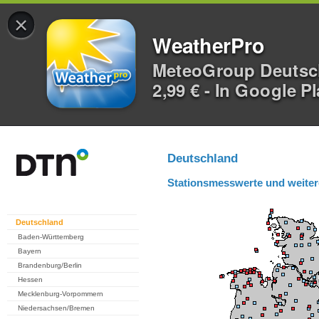
×
WeatherPro
MeteoGroup Deuts
2,99 € - In Google P
Deutschland
Stationsmesswerte und weiter
Deutschland
Baden-Württemberg
Bayern
Brandenburg/Berlin
Hessen
Mecklenburg-Vorpommern
Niedersachsen/Bremen