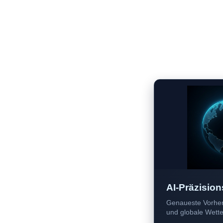
AI-Präzision
Genaueste Vorher
und globale Wetter