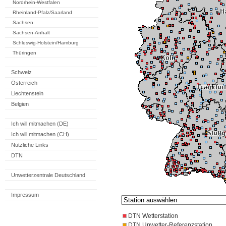
Nordrhein-Westfalen
Rheinland-Pfalz/Saarland
Sachsen
Sachsen-Anhalt
Schleswig-Holstein/Hamburg
Thüringen
Schweiz
Österreich
Liechtenstein
Belgien
Ich will mitmachen (DE)
Ich will mitmachen (CH)
Nützliche Links
DTN
Unwetterzentrale Deutschland
Impressum
DTN Wetterstation
DTN Unwetter-Referenzstation