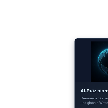
AI-Präzision
Genaueste Vorher
und globale Wetter