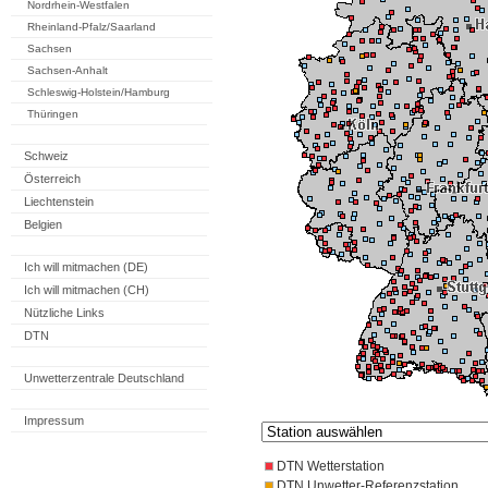
Nordrhein-Westfalen
Rheinland-Pfalz/Saarland
Sachsen
Sachsen-Anhalt
Schleswig-Holstein/Hamburg
Thüringen
Schweiz
Österreich
Liechtenstein
Belgien
Ich will mitmachen (DE)
Ich will mitmachen (CH)
Nützliche Links
DTN
Unwetterzentrale Deutschland
Impressum
DTN Wetterstation
DTN Unwetter-Referenzstation