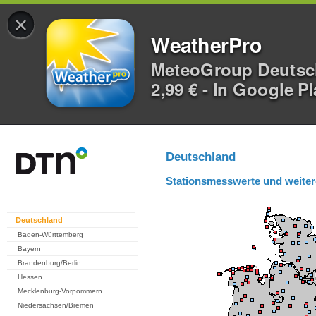
×
WeatherPro
MeteoGroup Deuts
2,99 € - In Google P
Deutschland
Stationsmesswerte und weiter
Deutschland
Baden-Württemberg
Bayern
Brandenburg/Berlin
Hessen
Mecklenburg-Vorpommern
Niedersachsen/Bremen