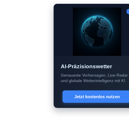
AI-Präzisionswetter
Genaueste Vorhersagen, Live-Radar
und globale Wetterintelligenz mit KI.
Jetzt kostenlos nutzen