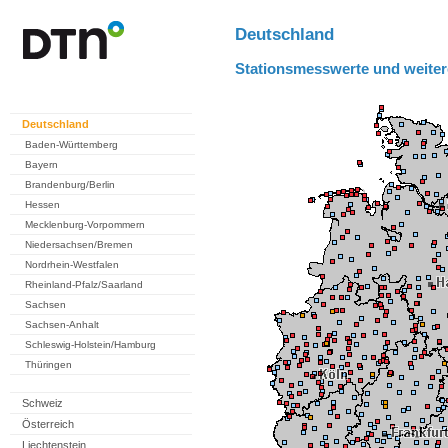
Deutschland
Stationsmesswerte und weiter
Deutschland
Baden-Württemberg
Bayern
Brandenburg/Berlin
Hessen
Mecklenburg-Vorpommern
Niedersachsen/Bremen
Nordrhein-Westfalen
Rheinland-Pfalz/Saarland
Sachsen
Sachsen-Anhalt
Schleswig-Holstein/Hamburg
Thüringen
Schweiz
Österreich
Liechtenstein