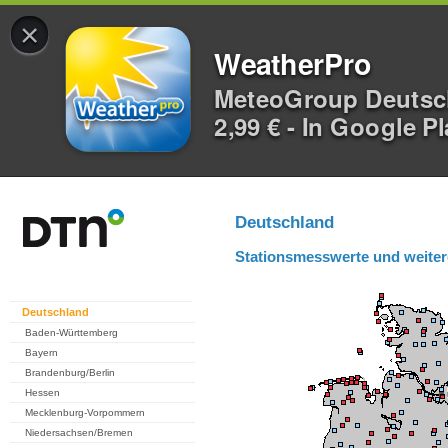
×
WeatherPro
MeteoGroup Deuts
2,99 € - In Google P
Deutschland
Stationsmesswerte und weiter
Deutschland
Baden-Württemberg
Bayern
Brandenburg/Berlin
Hessen
Mecklenburg-Vorpommern
Niedersachsen/Bremen