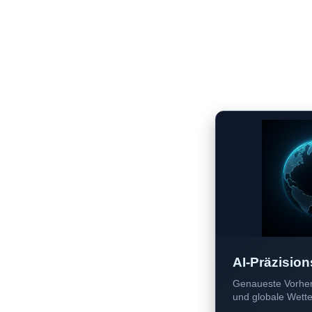
AI-Präzision
Genaueste Vorher
und globale Wetter