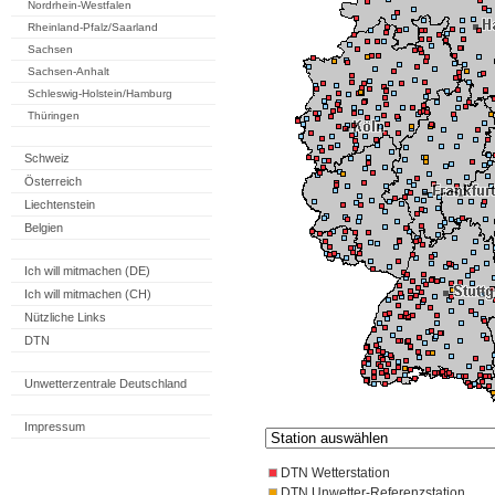
Nordrhein-Westfalen
Rheinland-Pfalz/Saarland
Sachsen
Sachsen-Anhalt
Schleswig-Holstein/Hamburg
Thüringen
Schweiz
Österreich
Liechtenstein
Belgien
Ich will mitmachen (DE)
Ich will mitmachen (CH)
Nützliche Links
DTN
Unwetterzentrale Deutschland
Impressum
DTN Wetterstation
DTN Unwetter-Referenzstation