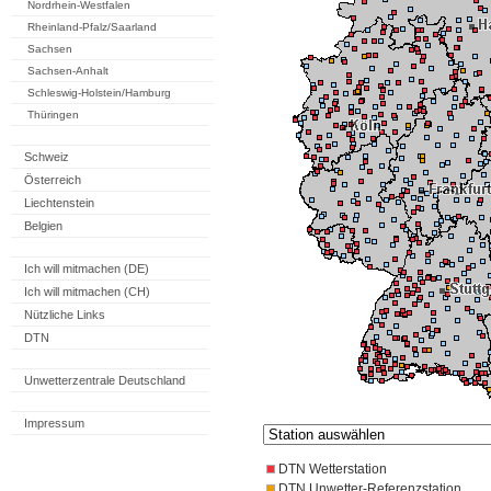
Nordrhein-Westfalen
Rheinland-Pfalz/Saarland
Sachsen
Sachsen-Anhalt
Schleswig-Holstein/Hamburg
Thüringen
Schweiz
Österreich
Liechtenstein
Belgien
Ich will mitmachen (DE)
Ich will mitmachen (CH)
Nützliche Links
DTN
Unwetterzentrale Deutschland
Impressum
DTN Wetterstation
DTN Unwetter-Referenzstation