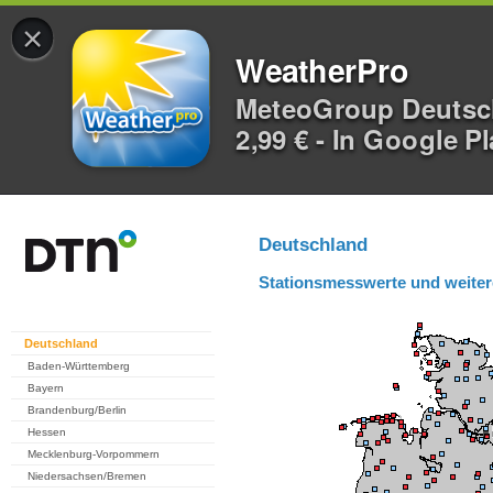
×
WeatherPro
MeteoGroup Deuts
2,99 € - In Google P
Deutschland
Stationsmesswerte und weiter
Deutschland
Baden-Württemberg
Bayern
Brandenburg/Berlin
Hessen
Mecklenburg-Vorpommern
Niedersachsen/Bremen