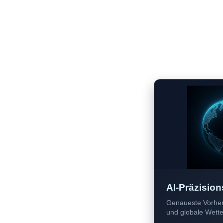
AI-Präzision
Genaueste Vorher
und globale Wetter