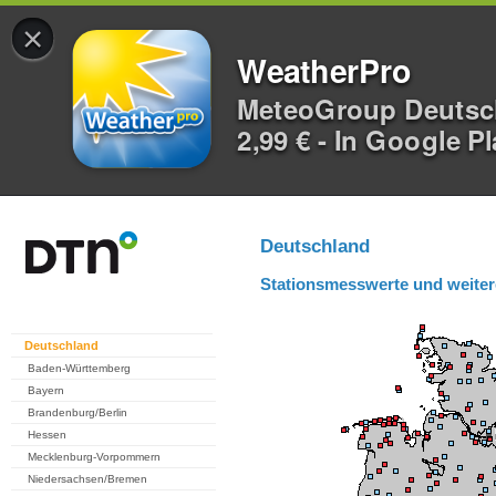
×
WeatherPro
MeteoGroup Deuts
2,99 € - In Google P
Deutschland
Stationsmesswerte und weiter
Deutschland
Baden-Württemberg
Bayern
Brandenburg/Berlin
Hessen
Mecklenburg-Vorpommern
Niedersachsen/Bremen