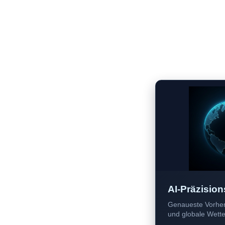
AI-Präzision
Genaueste Vorher
und globale Wetter