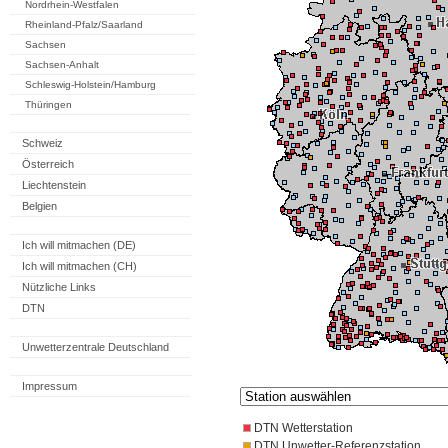
Nordrhein-Westfalen
Rheinland-Pfalz/Saarland
Sachsen
Sachsen-Anhalt
Schleswig-Holstein/Hamburg
Thüringen
Schweiz
Österreich
Liechtenstein
Belgien
Ich will mitmachen (DE)
Ich will mitmachen (CH)
Nützliche Links
DTN
Unwetterzentrale Deutschland
Impressum
DTN Wetterstation
DTN Unwetter-Referenzstation