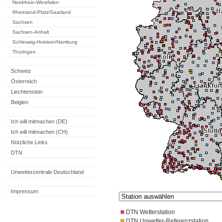
Nordrhein-Westfalen
Rheinland-Pfalz/Saarland
Sachsen
Sachsen-Anhalt
Schleswig-Holstein/Hamburg
Thüringen
Schweiz
Österreich
Liechtenstein
Belgien
Ich will mitmachen (DE)
Ich will mitmachen (CH)
Nützliche Links
DTN
Unwetterzentrale Deutschland
Impressum
DTN Wetterstation
DTN Unwetter-Referenzstation