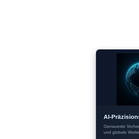
AI-Präzision
Genaueste Vorher
und globale Wetter