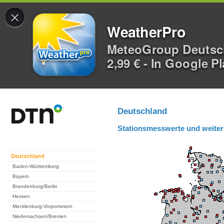
×
WeatherPro
MeteoGroup Deuts
2,99 € - In Google P
Deutschland
Stationsmesswerte und weiter
Deutschland
Baden-Württemberg
Bayern
Brandenburg/Berlin
Hessen
Mecklenburg-Vorpommern
Niedersachsen/Bremen